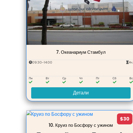
7.
Океанариум Стамбул
09:30-14:00
4ч
Пн
Вт
Ср
Чт
Пт
Сб
В
Детали
$30
10.
Круиз по Босфору с ужином