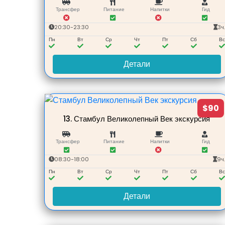
Трансфер
Питание
Напитки
Гид
20:30-23:30
3ч
Пн
Вт
Ср
Чт
Пт
Сб
В
Детали
$90
13.
Стамбул Великолепный Век экскурсия
Трансфер
Питание
Напитки
Гид
08:30-18:00
9ч
Пн
Вт
Ср
Чт
Пт
Сб
В
Детали