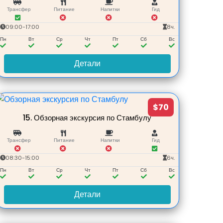
Трансфер
Питание
Напитки
Гид
09:00-17:00
8ч.
Пн
Вт
Ср
Чт
Пт
Сб
Вс
Детали
$70
15.
Обзорная экскурсия по Стамбулу
Трансфер
Питание
Напитки
Гид
08:30-15:00
6ч.
Пн
Вт
Ср
Чт
Пт
Сб
Вс
Детали