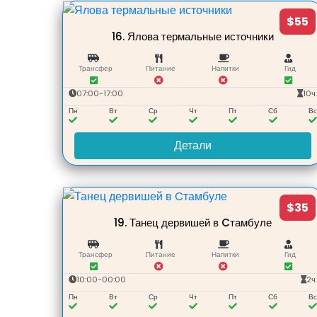
$55
16.
Ялова термальные источники
Трансфер
Питание
Напитки
Гид
07:00-17:00
10ч
Пн
Вт
Ср
Чт
Пт
Сб
В
Детали
$35
19.
Танец дервишей в Cтамбуле
Трансфер
Питание
Напитки
Гид
10:00-00:00
2ч
Пн
Вт
Ср
Чт
Пт
Сб
В