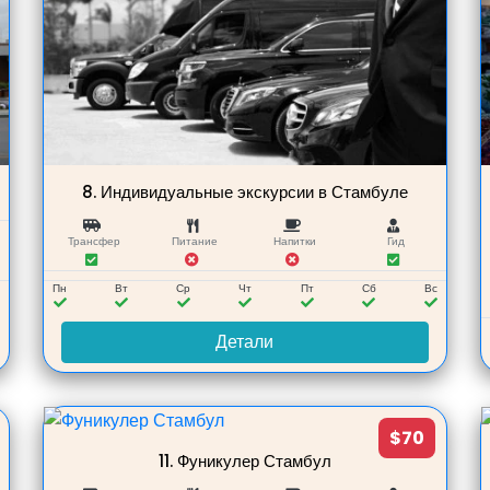
8.
Индивидуальные экскурсии в Стамбуле
.
Трансфер
Питание
Напитки
Гид
с
Пн
Вт
Ср
Чт
Пт
Сб
Вс
Детали
$70
11.
Фуникулер Стамбул