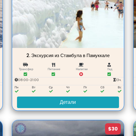
2.
Экскурсия из Стамбула в Памуккале
Трансфер
Питание
Напитки
Гид
08:00-21:00
13ч.
с
Пн
Вт
Ср
Чт
Пт
Сб
Вс
Детали
$30