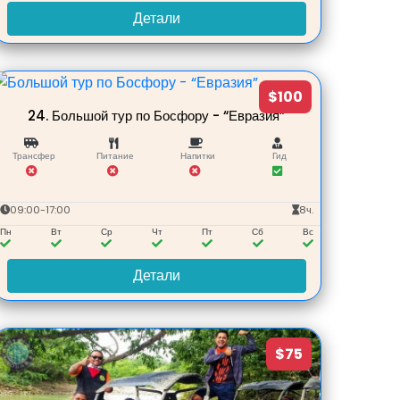
Детали
$100
24.
Большой тур по Босфору - “Евразия”
Трансфер
Питание
Напитки
Гид
09:00-17:00
8ч.
Пн
Вт
Ср
Чт
Пт
Сб
Вс
Детали
$75