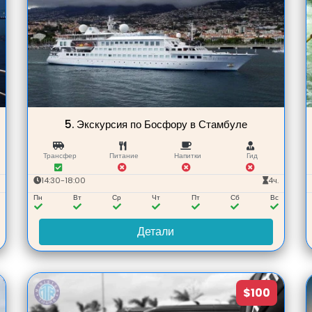
5.
Экскурсия по Босфору в Стамбуле
Трансфер
Питание
Напитки
Гид
.
14:30-18:00
4ч.
с
Пн
Вт
Ср
Чт
Пт
Сб
Вс
Детали
$100