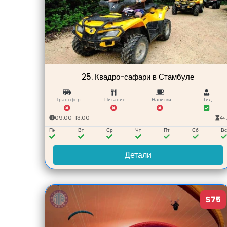
25.
Квадро-сафари в Стамбуле
Трансфер
Питание
Напитки
Гид
09:00-13:00
4ч
Пн
Вт
Ср
Чт
Пт
Сб
В
Детали
$75