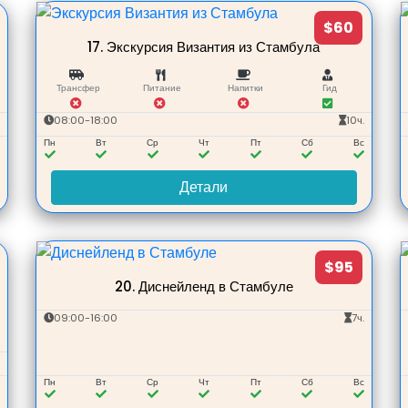
$60
17.
Экскурсия Византия из Стамбула
Трансфер
Питание
Напитки
Гид
.
08:00-18:00
10ч.
с
Пн
Вт
Ср
Чт
Пт
Сб
Вс
Детали
$95
20.
Диснейленд в Стамбуле
09:00-16:00
7ч.
.
с
Пн
Вт
Ср
Чт
Пт
Сб
Вс