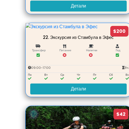
Детали
$200
22.
Экскурсия из Стамбула в Эфес
Трансфер
Питание
Напитки
Гид
09:00-17:00
8ч
Пн
Вт
Ср
Чт
Пт
Сб
В
Детали
$42