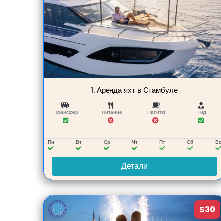
1.
Аренда яхт в Стамбуле
Трансфер
Питание
Напитки
Гид
Пн
Вт
Ср
Чт
Пт
Сб
В
Детали
$30