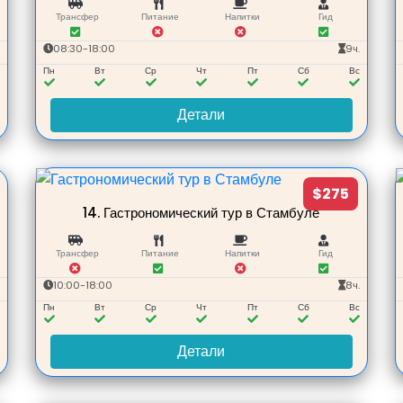
Трансфер
Питание
Напитки
Гид
.
08:30-18:00
9ч.
с
Пн
Вт
Ср
Чт
Пт
Сб
Вс
Детали
$275
14.
Гастрономический тур в Стамбуле
Трансфер
Питание
Напитки
Гид
.
10:00-18:00
8ч.
с
Пн
Вт
Ср
Чт
Пт
Сб
Вс
Детали