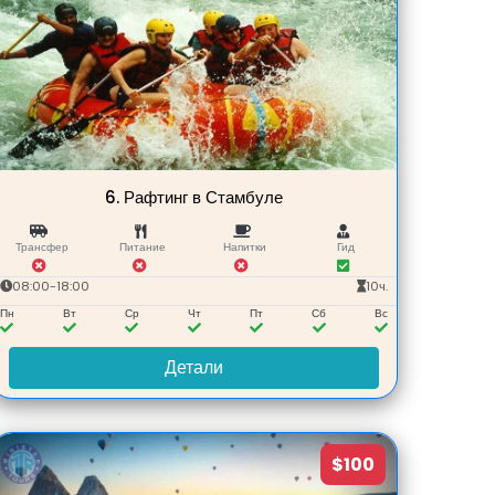
6.
Рафтинг в Стамбуле
Трансфер
Питание
Напитки
Гид
08:00-18:00
10ч.
Пн
Вт
Ср
Чт
Пт
Сб
Вс
Детали
$100