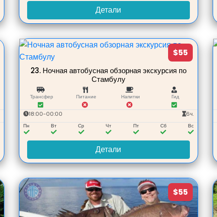
Детали
$55
23.
Ночная автобусная обзорная экскурсия по
Стамбулу
Трансфер
Питание
Напитки
Гид
.
18:00-00:00
6ч.
с
Пн
Вт
Ср
Чт
Пт
Сб
Вс
Детали
$55