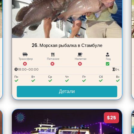
26.
Морская рыбалка в Стамбуле
Трансфер
Питание
Напитки
Гид
.
18:00-00:00
6ч.
с
Пн
Вт
Ср
Чт
Пт
Сб
Вс
Детали
$25