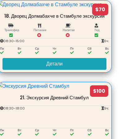
$70
18.
Дворец Долмабахче в Стамбуле экскурсия
Трансфер
Питание
Напитки
Гид
08:30-15:00
6ч.
Пн
Вт
Ср
Чт
Пт
Сб
Вс
Детали
$100
21.
Экскурсия Древний Стамбул
08:30-18:00
9ч.
Пн
Вт
Ср
Чт
Пт
Сб
Вс