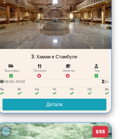
3.
Хамам в Стамбуле
Трансфер
Питание
Напитки
Гид
09:00-19:00
2ч.
Пн
Вт
Ср
Чт
Пт
Сб
Вс
Детали
$55