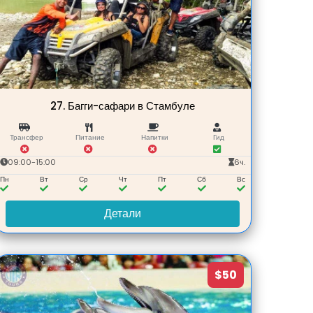
27.
Багги-сафари в Стамбуле
Трансфер
Питание
Напитки
Гид
09:00-15:00
6ч.
Пн
Вт
Ср
Чт
Пт
Сб
Вс
Детали
$50