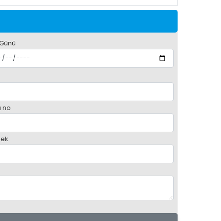
 Günü
 no
ek