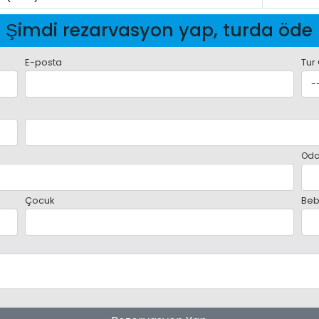
Şimdi rezarvasyon yap, turda öde
E-posta
Tur
Oda
Çocuk
Beb