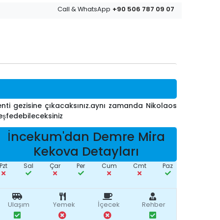
+90 506 787 09 07
Call & WhatsApp
enti gezisine çıkacaksınız.aynı zamanda Nikolaos
keşfedebileceksiniz
İncekum'dan Demre Mira
Kekova Detayları
Pzt
Sal
Çar
Per
Cum
Cmt
Paz
Ulaşım
Yemek
İçecek
Rehber