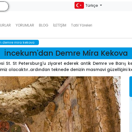
Türkçe
TURLAR
YORUMLAR
BLOG
İLETIŞIM
Tatil Yöreleri
n demre mira kekova
İncekum'dan Demre Mira Kekova
si St. St Petersburg'u ziyaret ederek antik Demre ve Barış k
zimiz olacaktır..ardından teknede denizin masmavi güzelliğini 