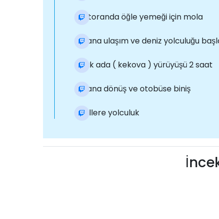
Restoranda öğle yemeği için mola
Limana ulaşım ve deniz yolculuğu başl
Batık ada ( kekova ) yürüyüşü 2 saat
Limana dönüş ve otobüse biniş
Otellere yolculuk
İnce