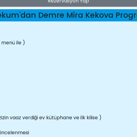
Rezervasyon Yap
ekum'dan Demre Mira Kekova Prog
 menü ile )
izin vaaz verdiği ev kütüphane ve ilk kilise )
n incelenmesi