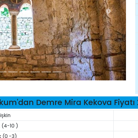
kum'dan Demre Mira Kekova Fiyatı
işkin
 (4-10 )
 (0 -3)