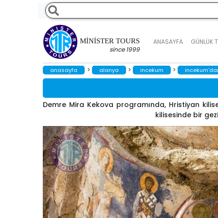
MINISTER TOURS
ANASAYFA
GÜNLÜK 
since 1999
>
>
>
anasayfa
alanya
i̇ncekum
i̇ncekum'da
Demre Mira Kekova programında, Hristiyan kilise
kilisesinde bir ge