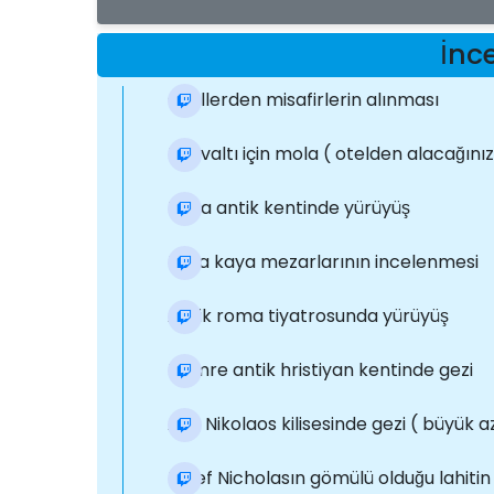
İnc
Otellerden misafirlerin alınması
Kahvaltı için mola ( otelden alacağınız
Myra antik kentinde yürüyüş
Likya kaya mezarlarının incelenmesi
Antik roma tiyatrosunda yürüyüş
Demre antik hristiyan kentinde gezi
Aziz Nikolaos kilisesinde gezi ( büyük az
Halef Nicholasın gömülü olduğu lahiti