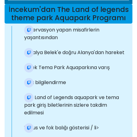
İncekum'dan The Land of legends
theme park Aquapark Programı
Rezervasyon yapan misafirlerin
yaşantısından
Antalya Belek'e doğru Alanya'dan hareket
Belek Tema Park Aquaparkına varış
Kısa bilgilendirme
The Land of Legends aquapark ve tema
park giriş biletlerinin sizlere takdim
edilmesi
Yunus ve fok balığı gösterisi / li>