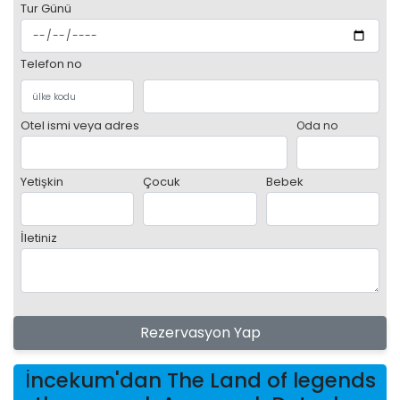
Tur Günü
Telefon no
Otel ismi veya adres
Oda no
Yetişkin
Çocuk
Bebek
İletiniz
Rezervasyon Yap
İncekum'dan The Land of legends