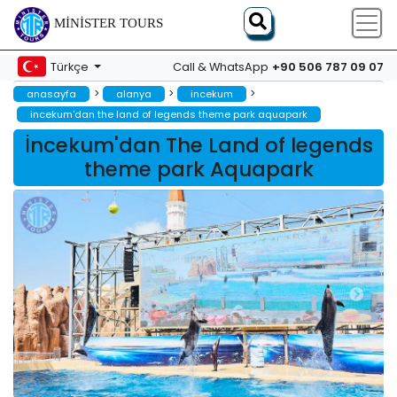
MINISTER TOURS
+90 506 787 09 07
Türkçe
Call & WhatsApp
>
>
>
anasayfa
alanya
i̇ncekum
i̇ncekum'dan the land of legends theme park aquapark
İncekum'dan The Land of legends
theme park Aquapark