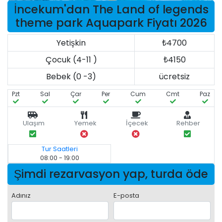
İncekum'dan The Land of legends
theme park Aquapark Fiyatı 2026
Yetişkin
₺4700
Çocuk (4-11 )
₺4150
Bebek (0 -3)
ücretsiz
Pzt
Sal
Çar
Per
Cum
Cmt
Paz
Ulaşım
Yemek
İçecek
Rehber
Tur Saatleri
08:00 - 19:00
Şimdi rezarvasyon yap, turda öde
Adınız
E-posta