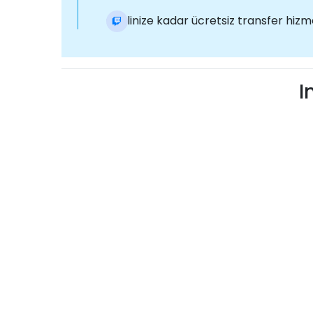
Otelinize kadar ücretsiz transfer hizm
I