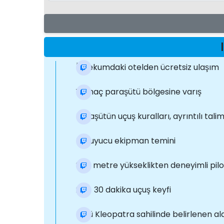
İncekumdaki otelden ücretsiz ulaşım
Yamaç paraşütü bölgesine varış
Paraşütün uçuş kuralları, ayrıntılı tali
Koruyucu ekipman temini
800 metre yükseklikten deneyimli pil
25 - 30 dakika uçuş keyfi
Ünlü Kleopatra sahilinde belirlenen ala