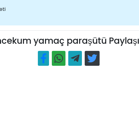
eti
ncekum yamaç paraşütü Paylaş