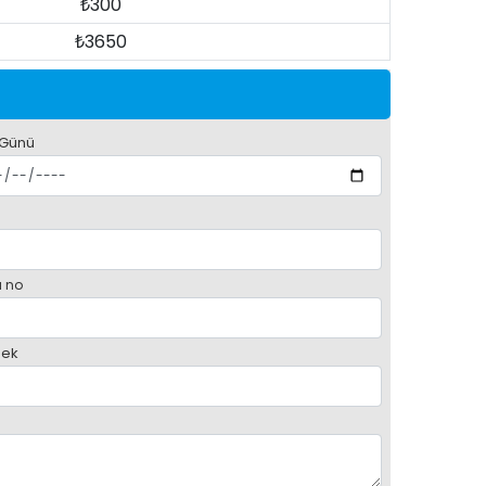
₺300
₺3650
 Günü
 no
ek