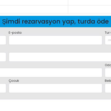
Şimdi rezarvasyon yap, turda öde
E-posta
Tur
Oda
Çocuk
Beb