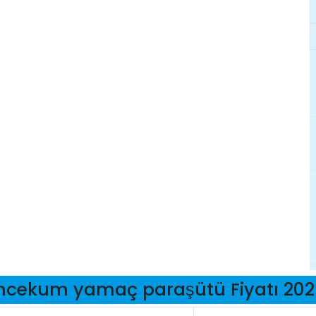
ncekum yamaç paraşütü Fiyatı 20