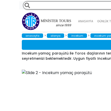
MINISTER TOURS
ANASAYFA
GÜNLÜK 
since 1999
>
>
>
anasayfa
alanya
i̇ncekum
incekum ya
Incekum yamaç paraşütü ile Toros dağlarının ters 
seyretmenizi beklemektedir. Uygun fiyatlı Inceku