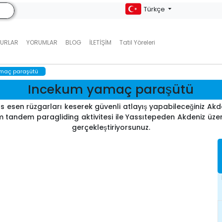
Türkçe
TURLAR
YORUMLAR
BLOG
İLETIŞIM
Tatil Yöreleri
maç paraşütü
Incekum yamaç paraşütü
esen rüzgarları keserek güvenli atlayış yapabileceğiniz Akden
m tandem paragliding aktivitesi ile Yassıtepeden Akdeniz üze
gerçekleştiriyorsunuz.