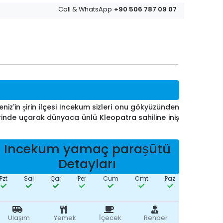
+90 506 787 09 07
Call & WhatsApp
iz'in şirin ilçesi Incekum sizleri onu gökyüzünden
rinde uçarak dünyaca ünlü Kleopatra sahiline iniş
Incekum yamaç paraşütü
Detayları
Pzt
Sal
Çar
Per
Cum
Cmt
Paz
Ulaşım
Yemek
İçecek
Rehber