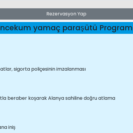
Rezervasyon Yap
Incekum yamaç paraşütü Program
matlar, sigorta poliçesinin imzalanması
otla beraber koşarak Alanya sahiline doğru atlama
na iniş