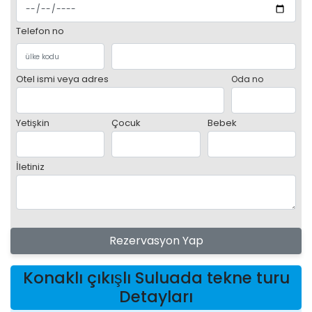
Telefon no
Otel ismi veya adres
Oda no
Yetişkin
Çocuk
Bebek
İletiniz
Rezervasyon Yap
Konaklı çıkışlı Suluada tekne turu
Detayları