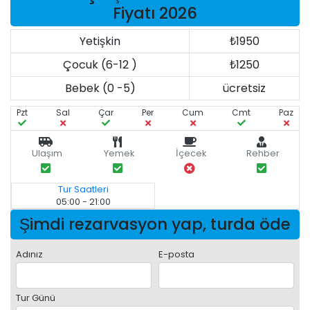
Fiyatı 2026
Yetişkin
₺1950
Çocuk (6-12 )
₺1250
Bebek (0 -5)
ücretsiz
Pzt
Sal
Çar
Per
Cum
Cmt
Paz
Ulaşım
Yemek
İçecek
Rehber
Tur Saatleri
05:00 - 21:00
Şimdi rezarvasyon yap, turda öde
Adınız
E-posta
Tur Günü