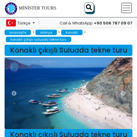
MINISTER TOURS
+90 506 787 09 07
Türkçe
Call & WhatsApp
>
>
>
anasayfa
alanya
konaklı
konaklı çıkışlı suluada tekne turu
Konaklı çıkışlı Suluada tekne turu
Konaklı çıkışlı Suluada tekne turu