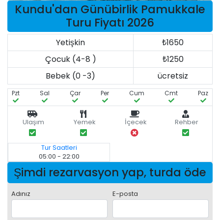
Kundu'dan Günübirlik Pamukkale
Turu Fiyatı 2026
Yetişkin
₺1650
Çocuk (4-8 )
₺1250
Bebek (0 -3)
ücretsiz
Pzt
Sal
Çar
Per
Cum
Cmt
Paz
Ulaşım
Yemek
İçecek
Rehber
Tur Saatleri
05:00 - 22:00
Şimdi rezarvasyon yap, turda öde
Adınız
E-posta