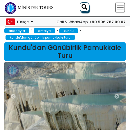
MINISTER TOURS
+90 506 787 09 07
Türkçe
Call & WhatsApp
>
>
>
anasayfa
antalya
kundu
kundu'dan günübirlik pamukkale turu
Kundu'dan Günübirlik Pamukkale
Turu