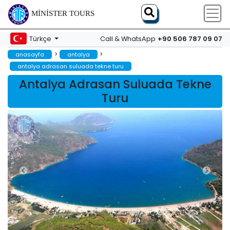
MINISTER TOURS
+90 506 787 09 07
Türkçe
Call & WhatsApp
>
>
anasayfa
antalya
antalya adrasan suluada tekne turu
Antalya Adrasan Suluada Tekne
Turu