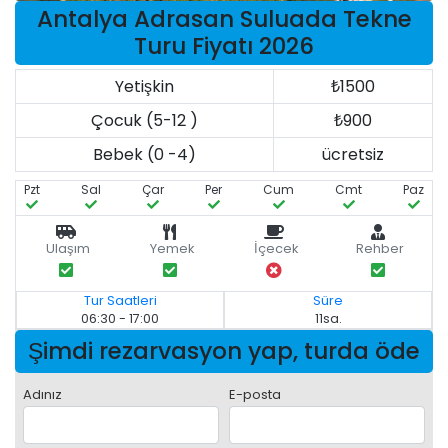
Antalya Adrasan Suluada Tekne
Turu Fiyatı 2026
Yetişkin
₺1500
Çocuk (5-12 )
₺900
Bebek (0 -4)
ücretsiz
Pzt
Sal
Çar
Per
Cum
Cmt
Paz
Ulaşım
Yemek
İçecek
Rehber
Tur Saatleri
Süre
06:30 - 17:00
11sa.
Şimdi rezarvasyon yap, turda öde
Adınız
E-posta