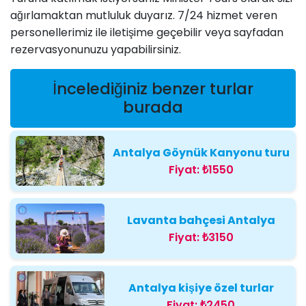
ağırlamaktan mutluluk duyarız. 7/24 hizmet veren
personellerimiz ile iletişime geçebilir veya sayfadan
rezervasyonunuzu yapabilirsiniz.
İncelediğiniz benzer turlar
burada
Antalya Göynük Kanyonu turu
Fiyat:
₺1550
Lavanta bahçesi Antalya
Fiyat:
₺3150
Antalya kişiye özel turlar
Fiyat:
₺2450