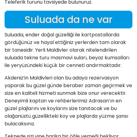
Teleferik turunu tavsiyede bulunuruz.
Suluada da ne var
Suluada, ender doğal güzelliği ile kartpostallarda
gördüğünüz ve hayal ettiğiniz yerlerden tam olarak
bir tanesidir. Yerli Maldivler olarak nitelendirilen
suluada tekne turu masmavi suları, beyaz kumsalları
ile yeryüzündeki küçük bir cenneti andırmaktadır.
Akdeniz’in Maldivleri olan bu adaya rezervasyon
yaparak bu güzel günde beraber zaman geçirmek ve
size en kaliteli hizmeti sunmak bize onur verecektir.
Deneyimli kaptan ve rehberlerimiz Adrasan’ın en
güzel plajlarını ve koylarını size tanıtacak ve bu
olağanüstü güzellikteki koy ve plajlarda yüzme şansı
bulacaksınız.
Teknede sizi yine harika bir öğle yemeği bekliyor.