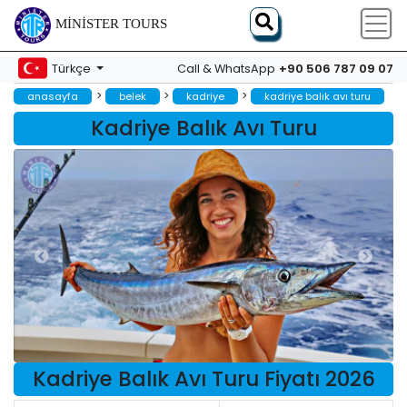
MINISTER TOURS
+90 506 787 09 07
Türkçe
Call & WhatsApp
>
>
>
anasayfa
belek
kadriye
kadriye balık avı turu
Kadriye Balık Avı Turu
Kadriye Balık Avı Turu Fiyatı 2026