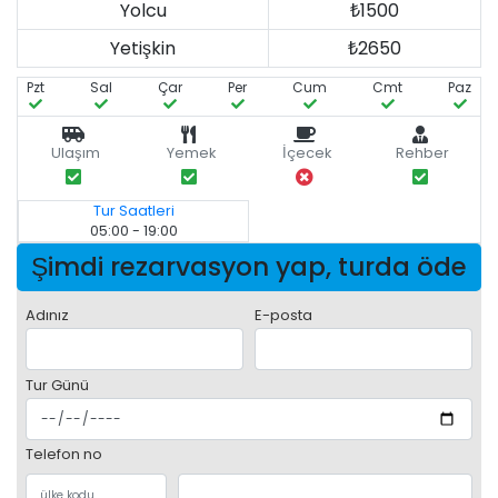
Yolcu
₺1500
Yetişkin
₺2650
Pzt
Sal
Çar
Per
Cum
Cmt
Paz
Ulaşım
Yemek
İçecek
Rehber
Tur Saatleri
05:00 - 19:00
Şimdi rezarvasyon yap, turda öde
Adınız
E-posta
Tur Günü
Telefon no