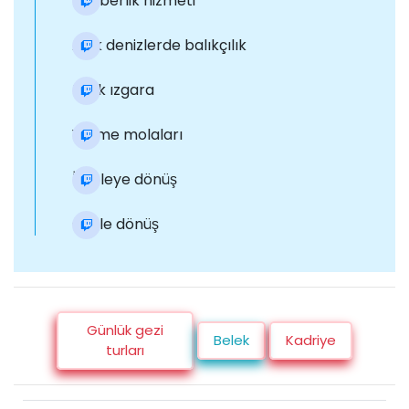
Rehberlik hizmeti
Açık denizlerde balıkçılık
Balık ızgara
Yüzme molaları
İskeleye dönüş
Otele dönüş
Günlük gezi
Belek
Kadriye
turları