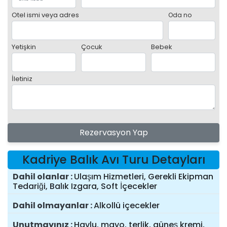
Otel ismi veya adres
Oda no
Yetişkin
Çocuk
Bebek
İletiniz
Rezervasyon Yap
Kadriye Balık Avı Turu Detayları
Dahil olanlar
Ulaşım Hizmetleri, Gerekli Ekipman
Tedariği, Balık Izgara, Soft İçecekler
Dahil olmayanlar
Alkollü içecekler
Unutmayınız
Havlu, mayo, terlik, güneş kremi,