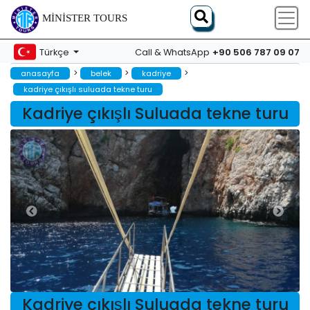
MINISTER TOURS
+90 506 787 09 07
Türkçe
Call & WhatsApp
>
>
>
anasayfa
belek
kadriye
kadriye çıkışlı suluada tekne turu
Kadriye çıkışlı Suluada tekne turu
Kadriye çıkışlı Suluada tekne turu