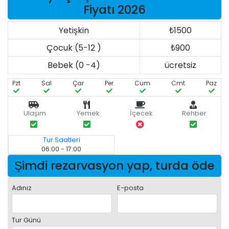
Fiyatı 2026
Yetişkin
₺1500
Çocuk (5-12 )
₺900
Bebek (0 -4)
ücretsiz
Pzt
Sal
Çar
Per
Cum
Cmt
Paz
Ulaşım
Yemek
İçecek
Rehber
Tur Saatleri
06:00 - 17:00
Şimdi rezarvasyon yap, turda öde
Adınız
E-posta
Tur Günü