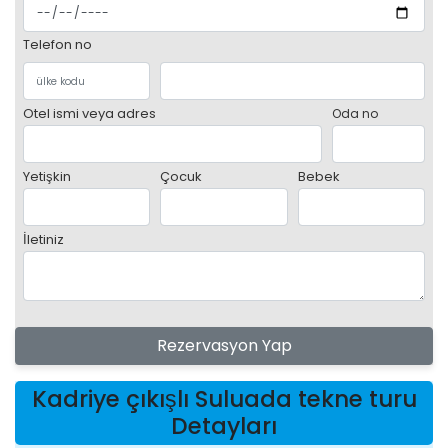
Telefon no
Otel ismi veya adres
Oda no
Yetişkin
Çocuk
Bebek
İletiniz
Rezervasyon Yap
Kadriye çıkışlı Suluada tekne turu
Detayları