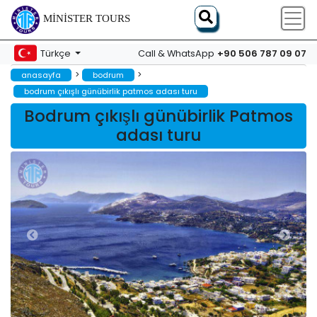
MINISTER TOURS
+90 506 787 09 07
Türkçe
Call & WhatsApp
>
>
anasayfa
bodrum
bodrum çıkışlı günübirlik patmos adası turu
Bodrum çıkışlı günübirlik Patmos
adası turu