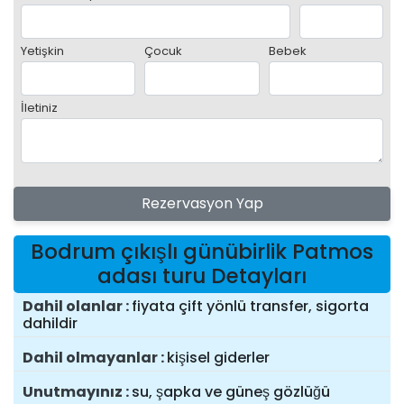
Yetişkin
Çocuk
Bebek
İletiniz
Rezervasyon Yap
Bodrum çıkışlı günübirlik Patmos
adası turu Detayları
Dahil olanlar
fiyata çift yönlü transfer, sigorta
dahildir
Dahil olmayanlar
kişisel giderler
Unutmayınız
su, şapka ve güneş gözlüğü