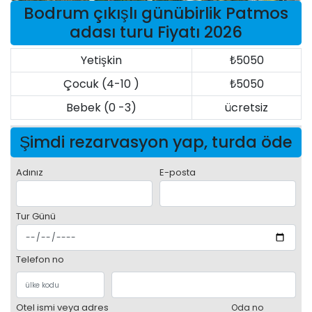
Bodrum çıkışlı günübirlik Patmos
adası turu Fiyatı 2026
Yetişkin
₺5050
Çocuk (4-10 )
₺5050
Bebek (0 -3)
ücretsiz
Şimdi rezarvasyon yap, turda öde
Adınız
E-posta
Tur Günü
Telefon no
Otel ismi veya adres
Oda no