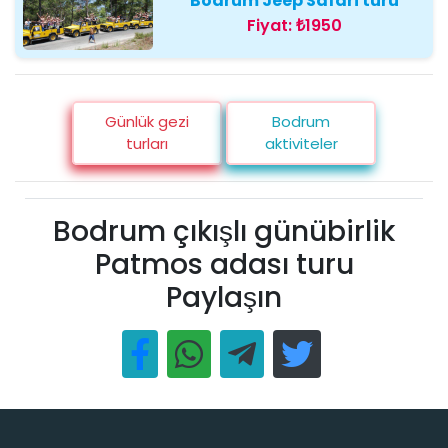
Bodrum Jeep Safari turu
Fiyat:
₺1950
Günlük gezi
Bodrum
turları
aktiviteler
Bodrum çıkışlı günübirlik
Patmos adası turu
Paylaşın