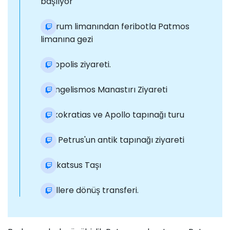
başlıyor
Bodrum limanından feribotla Patmos
limanına gezi
Akropolis ziyareti.
Evangelismos Manastırı Ziyareti
Hlakokratias ve Apollo tapınağı turu
Aziz Petrus'un antik tapınağı ziyareti
Çalıkatsus Taşı
Otellere dönüş transferi.