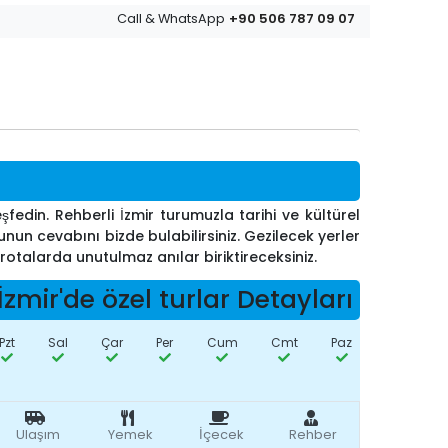
+90 506 787 09 07
Call & WhatsApp
eşfedin. Rehberli İzmir turumuzla tarihi ve kültürel
sunun cevabını bizde bulabilirsiniz. Gezilecek yerler
z rotalarda unutulmaz anılar biriktireceksiniz.
İzmir'de özel turlar Detayları
Pzt
Sal
Çar
Per
Cum
Cmt
Paz
Ulaşım
Yemek
İçecek
Rehber