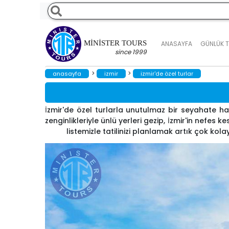
MINISTER TOURS
ANASAYFA
GÜNLÜK 
since 1999
>
>
anasayfa
i̇zmir
i̇zmir'de özel turlar
İzmir'de özel turlarla unutulmaz bir seyahate hazır
zenginlikleriyle ünlü yerleri gezip, İzmir'in nefes 
listemizle tatilinizi planlamak artık çok kola