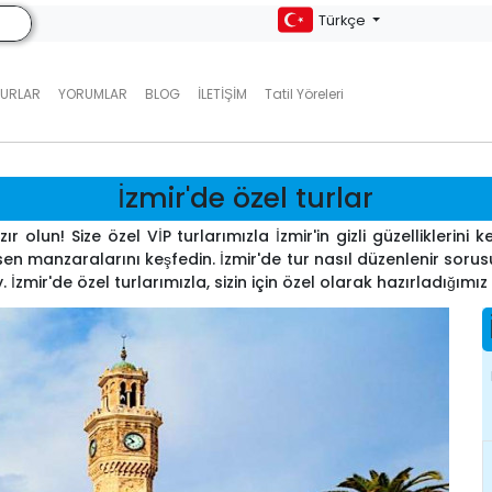
Türkçe
TURLAR
YORUMLAR
BLOG
İLETIŞIM
Tatil Yöreleri
İzmir'de özel turlar
 olun! Size özel VİP turlarımızla İzmir'in gizli güzelliklerini k
kesen manzaralarını keşfedin. İzmir'de tur nasıl düzenlenir soru
y. İzmir'de özel turlarımızla, sizin için özel olarak hazırladığımı