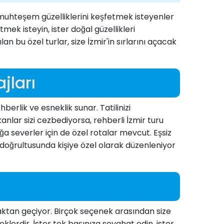
n muhteşem güzelliklerini keşfetmek isteyenler
tmek isteyin, ister doğal güzellikleri
lan bu özel turlar, size İzmir'in sırlarını açacak
jları
hberlik ve esneklik sunar. Tatilinizi
ekanlar sizi cezbediyorsa, rehberli İzmir turu
ğa severler için de özel rotalar mevcut. Eşsiz
niz doğrultusunda kişiye özel olarak düzenleniyor
aktan geçiyor. Birçok seçenek arasından size
eklerdir. İster tek başınıza seyahat edin, ister