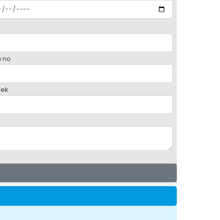
 no
ek