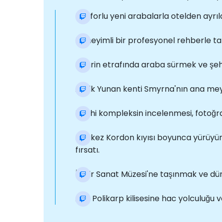
Konforlu yeni arabalarla otelden ayrı
Deneyimli bir profesyonel rehberle tan
Şehrin etrafında araba sürmek ve şehr
Antik Yunan kenti Smyrna'nın ana mey
Tarihi kompleksin incelenmesi, fotoğra
Merkez Kordon kıyısı boyunca yürüyün
fırsatı.
İzmir Sanat Müzesi'ne taşınmak ve dün
Aziz Polikarp kilisesine hac yolculuğu v