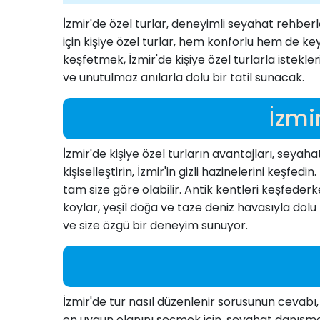
İzmir'de özel turlar, deneyimli seyahat rehberl
için kişiye özel turlar, hem konforlu hem de keyi
keşfetmek, İzmir'de kişiye özel turlarla istekleri
ve unutulmaz anılarla dolu bir tatil sunacak.
İzmi
İzmir'de kişiye özel turların avantajları, seyahat
kişiselleştirin, İzmir'in gizli hazinelerini keşfe
tam size göre olabilir. Antik kentleri keşfederk
koylar, yeşil doğa ve taze deniz havasıyla dolu b
ve size özgü bir deneyim sunuyor.
İzmir'de tur nasıl düzenlenir sorusunun cevabı
en uygun olanını seçmek için, seyahat danışmanlar