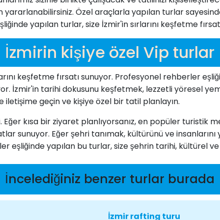
an yararlanabilirsiniz. Özel araçlarla yapılan turlar sayesi
şliğinde yapılan turlar, size İzmir'in sırlarını keşfetme fırsa
İzmirin kişiye özel Vip turlar
nlarını keşfetme fırsatı sunuyor. Profesyonel rehberler eşliğ
liyor. İzmir'in tarihi dokusunu keşfetmek, lezzetli yöresel 
letişime geçin ve kişiye özel bir tatil planlayın.
li. Eğer kısa bir ziyaret planlıyorsanız, en popüler turistik
ırsatlar sunuyor. Eğer şehri tanımak, kültürünü ve insanların
r eşliğinde yapılan bu turlar, size şehrin tarihi, kültürel ve 
İncelediğiniz benzer turlar burada
İzmir rafting turu