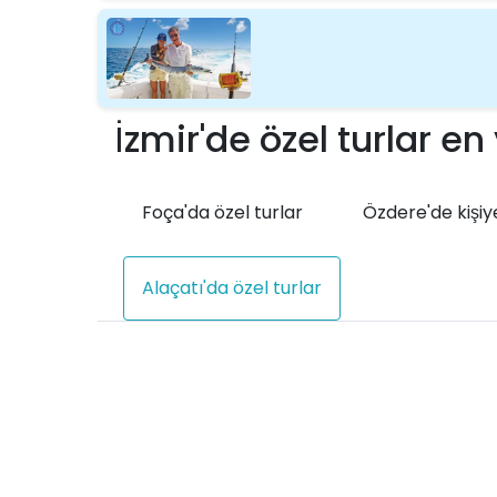
İzmir'de özel turlar en
Foça'da özel turlar
Özdere'de kişiye
Alaçatı'da özel turlar