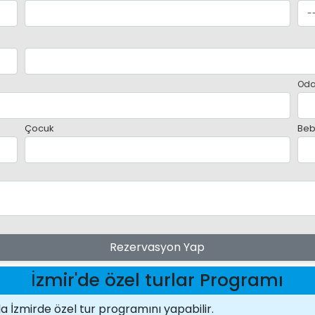
Oda
Çocuk
Beb
Rezervasyon Yap
İzmir'de özel turlar Programı
a İzmirde özel tur programını yapabilir.