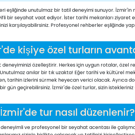
eri eşliğinde unutulmaz bir tatil deneyimi sunuyor. İzmir'i
fli bir seyahat vaat ediyor. İster tarihi mekanları ziyaret e
nizi karşılayabilirsiniz. Profesyonel rehberler eşliğinde yapı
r'de kişiye özel turların avanta
 deneyiminizi özelleştirir. Herkes için uygun rotalar, özel re
din. Unutulmaz anılar bir tık uzakta! Eğer tarihi ve kültürel m
en, tarihin izlerini sürmek heyecan verici olacak. Ayrıca do
ir gün geçirebilirsiniz. İzmir'de özel turlar, sizin istekleri
İzmir'de tur nasıl düzenlenir?
, deneyimli ve profesyonel bir seyahat acentası ile çalışm
ımız sizinle birlikte çalışacak ve tatilinizi kişiselleştirec