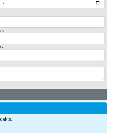
 no
ek
aktır.