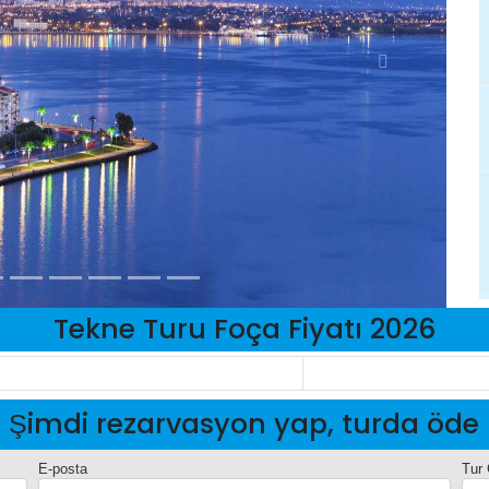
Tekne Turu Foça Fiyatı 2026
Şimdi rezarvasyon yap, turda öde
E-posta
Tur