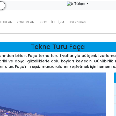
Türkçe
 TURLAR
YORUMLAR
BLOG
İLETIŞIM
Tatil Yöreleri
Tekne Turu Foça
ından biridir. Foça tekne turu fiyatlarıyla bütçenizi zorla
arihi ve doğal güzelliklerle dolu koyları keşfedin. Günübirl
ır olun. Foça'nın eşsiz manzaralarını keşfetmek için hemen r