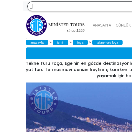
MINISTER TOURS
ANASAYFA
GÜNLÜK
since 1999
>
>
>
anasayfa
i̇zmir
foça
tekne turu foça
Tekne Turu Foça, Ege'nin en gözde destinasyonlar
yat turu ile masmavi denizin keyfini çıkarırken t
yaşamak için haz