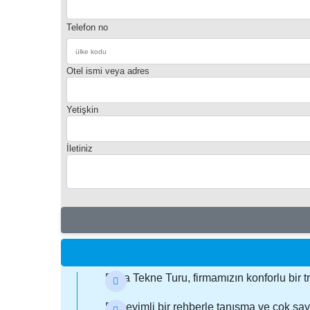
Telefon no
Otel ismi veya adres
Yetişkin
İletiniz
Foça Tekne Turu, firmamızın konforlu bir tr
Deneyimli bir rehberle tanışma ve çok say