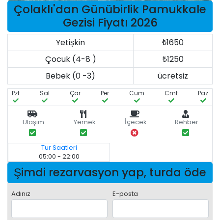
Çolaklı'dan Günübirlik Pamukkale
Gezisi Fiyatı 2026
Yetişkin
₺1650
Çocuk (4-8 )
₺1250
Bebek (0 -3)
ücretsiz
Pzt
Sal
Çar
Per
Cum
Cmt
Paz
Ulaşım
Yemek
İçecek
Rehber
Tur Saatleri
05:00 - 22:00
Şimdi rezarvasyon yap, turda öde
Adınız
E-posta