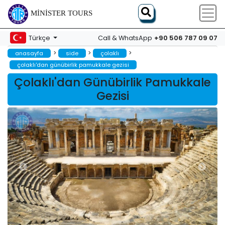
MINISTER TOURS
+90 506 787 09 07
Türkçe
Call & WhatsApp
>
>
>
anasayfa
side
çolaklı
çolaklı'dan günübirlik pamukkale gezisi
Çolaklı'dan Günübirlik Pamukkale
Gezisi