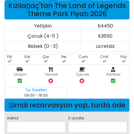
Kızılağaç'tan The Land of Legends
Theme Park Fiyatı 2026
Yetişkin
₺4450
Çocuk (4-11 )
₺3650
Bebek (0 -3)
ücretsiz
Pzt
Sal
Çar
Per
Cum
Cmt
Paz
Ulaşım
Yemek
İçecek
Rehber
Tur Saatleri
09:00 - 18:00
Şimdi rezarvasyon yap, turda öde
Adınız
E-posta