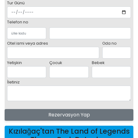
Tur Günü
Telefon no
Otel ismi veya adres
Oda no
Yetişkin
Çocuk
Bebek
İletiniz
Rezervasyon Yap
Kızılağaç'tan The Land of Legends