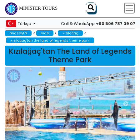
MINISTER TOURS
+90 506 787 09 07
Türkçe
Call & WhatsApp
>
>
>
anasayfa
side
kızılağaç
kızılağaç'tan the land of legends theme park
Kızılağaç'tan The Land of Legends
Theme Park