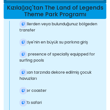
Kızılağaç'tan The Land of Legends
Theme Park Programı
Otellerden veya bulunduğunuz bölgeden
transfer
Türkiye'nin en büyük su parkına giriş
The presence of specially equipped for
surfing pools
Korsan tarzında dekore edilmiş çocuk
havuzları
Roller coaster
Sualtı safari