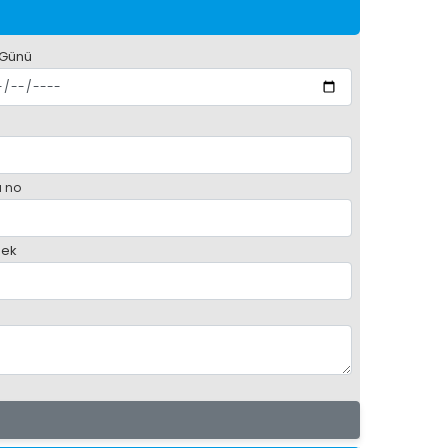
 Günü
 no
ek