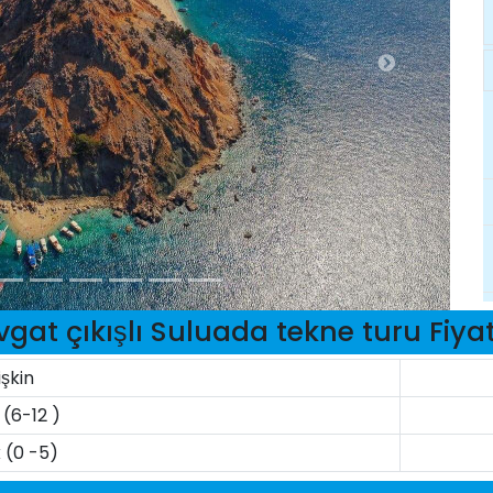
at çıkışlı Suluada tekne turu Fiya
işkin
(6-12 )
 (0 -5)