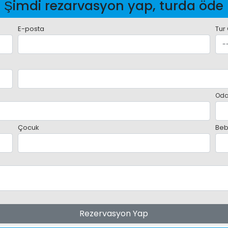
Şimdi rezarvasyon yap, turda öde
E-posta
Tur
Oda
Çocuk
Beb
Rezervasyon Yap