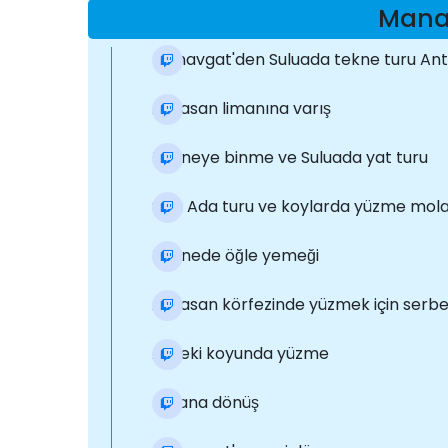
Manav
Manavgat'den Suluada tekne turu Antal
Adrasan limanına varış
Tekneye binme ve Suluada yat turu
Sulu Ada turu ve koylarda yüzme mola
Teknede öğle yemeği
Adrasan körfezinde yüzmek için serb
Akseki koyunda yüzme
Limana dönüş