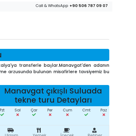
+90 506 787 09 07
Call & WhatsApp
u
talya'ya transferle başlar.Manavgat'den adanın
rme arzusunda bulunan misafirlere tavsiyemiz bu
Manavgat çıkışlı Suluada
tekne turu Detayları
Pzt
Sal
Çar
Per
Cum
Cmt
Paz
Ulaşım
Yemek
İçecek
Rehber