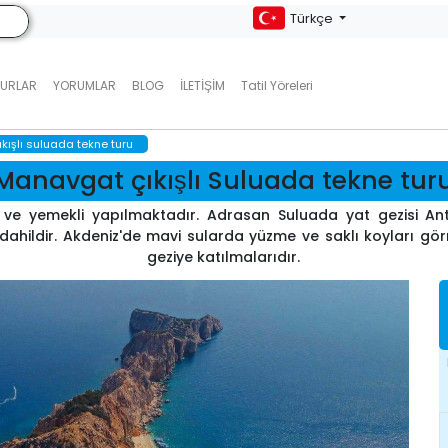
Türkçe
TURLAR
YORUMLAR
BLOG
İLETIŞIM
Tatil Yöreleri
ışlı suluada tekne turu
Manavgat çıkışlı Suluada tekne tur
k ve yemekli yapılmaktadır. Adrasan Suluada yat gezisi An
dahildir. Akdeniz'de mavi sularda yüzme ve saklı koyları gö
geziye katılmalarıdır.