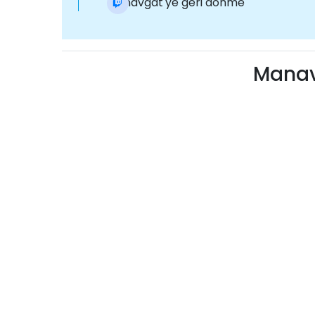
Manavgat'ye geri dönme
Manavg