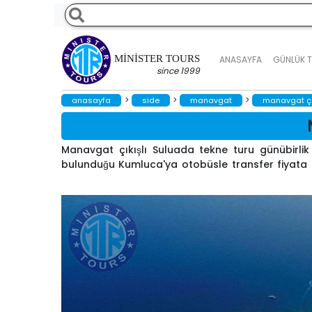
MINISTER TOURS
ANASAYFA
GÜNLÜK 
since 1999
>
>
>
anasayfa
side
manavgat
manavgat çık
Manavgat çıkışlı Suluada tekne turu günübirli
bulunduğu Kumluca'ya otobüsle transfer fiyata 