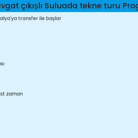
gat çıkışlı Suluada tekne turu Pr
ya'ya transfer ile başlar
sı
est zaman