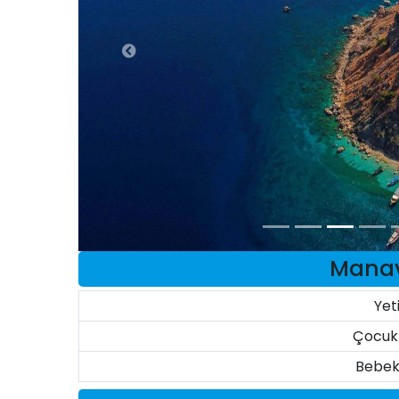
Manavg
Yet
Çocuk 
Bebek