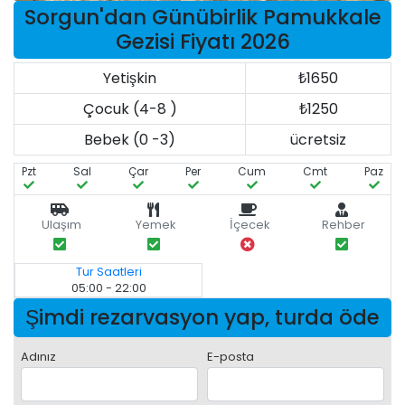
Sorgun'dan Günübirlik Pamukkale
Gezisi Fiyatı 2026
Yetişkin
₺1650
Çocuk (4-8 )
₺1250
Bebek (0 -3)
ücretsiz
Pzt
Sal
Çar
Per
Cum
Cmt
Paz
Ulaşım
Yemek
İçecek
Rehber
Tur Saatleri
05:00 - 22:00
Şimdi rezarvasyon yap, turda öde
Adınız
E-posta