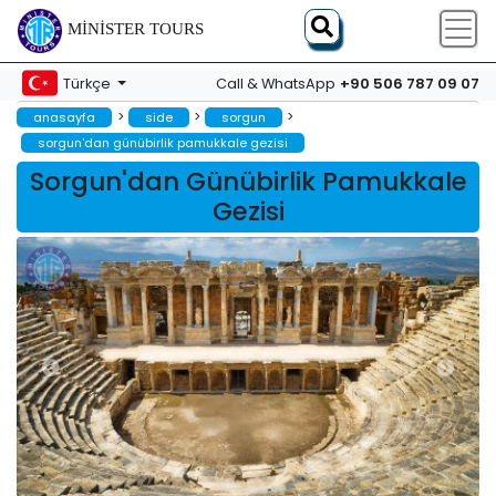
MINISTER TOURS
+90 506 787 09 07
Türkçe
Call & WhatsApp
>
>
>
anasayfa
side
sorgun
sorgun'dan günübirlik pamukkale gezisi
Sorgun'dan Günübirlik Pamukkale
Gezisi