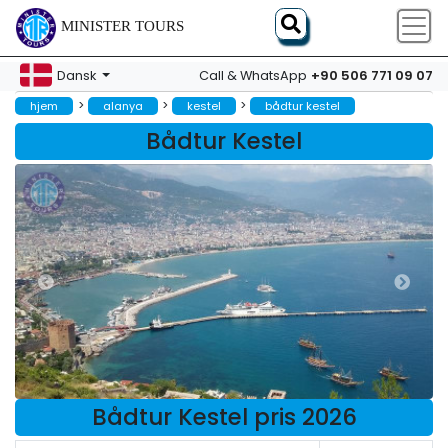
MINISTER TOURS
+90 506 771 09 07
Dansk
Call & WhatsApp
>
>
>
hjem
alanya
kestel
bådtur kestel
Bådtur Kestel
Bådtur Kestel pris 2026