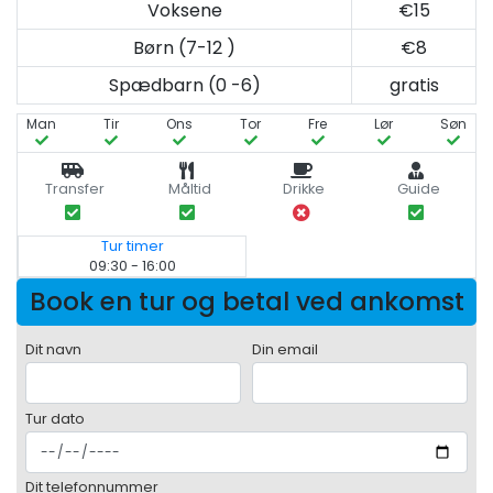
Voksene
€15
Børn (7-12 )
€8
Spædbarn (0 -6)
gratis
Man
Tir
Ons
Tor
Fre
Lør
Søn
Transfer
Måltid
Drikke
Guide
Tur timer
09:30 - 16:00
Book en tur og betal ved ankomst
Dit navn
Din email
Tur dato
Dit telefonnummer