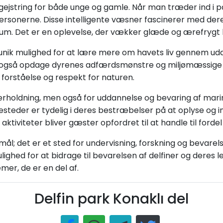
begejstring for både unge og gamle. Når man træder ind 
dpersonerne. Disse intelligente væsner fascinerer med de
um. Det er en oplevelse, der vækker glæde og ærefrygt ho
unik mulighed for at lære mere om havets liv gennem 
 også opdage dyrenes adfærdsmønstre og miljømæssige 
orståelse og respekt for naturen.
derholdning, men også for uddannelse og bevaring af marine
esteder er tydelig i deres bestræbelser på at oplyse og i
aktiviteter bliver gæster opfordret til at handle til fordel
mål; det er et sted for undervisning, forskning og bevarel
ed for at bidrage til bevarelsen af delfiner og deres lev
er, de er en del af.
Delfin park Konaklı del