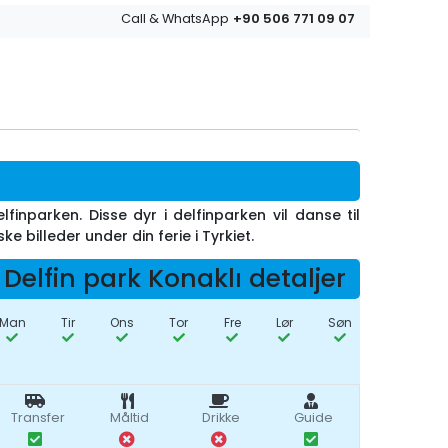
+90 506 771 09 07
Call & WhatsApp
finparken. Disse dyr i delfinparken vil danse til
 billeder under din ferie i Tyrkiet.
Delfin park Konaklı detaljer
Man
Tir
Ons
Tor
Fre
Lør
Søn
Transfer
Måltid
Drikke
Guide