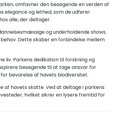
i parken, omfavner den besøgende en verden af
res elegance og lethed, som de udfører
s alle, der deltager.
uddannelsesmæssige og underholdende shows.
behov. Dette skaber en forbindelse mellem
 liv. Parkens dedikation til forskning og
nspirere besøgende til at tage ansvar for
 for bevarelse af havets biodiversitet.
se af havets skatte. Ved at deltage i parkens
esteder, hvilket sikrer en lysere fremtid for