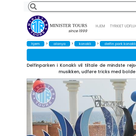
MINISTER TOURS
HJEM
TYRKIET UDFL
since 1999
>
>
>
hjem
alanya
konakli
delfin park konaklı
Delfinparken i Konaklı vil tiltale de mindste re
musikken, udføre tricks med bolde e