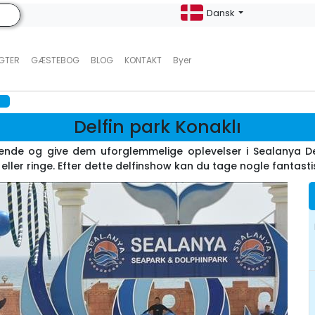
Dansk
UGTER
GÆSTEBOG
BLOG
KONTAKT
Byer
Delfin park Konaklı
jsende og give dem uforglemmelige oplevelser i Sealanya Del
ller ringe. Efter dette delfinshow kan du tage nogle fantastiske