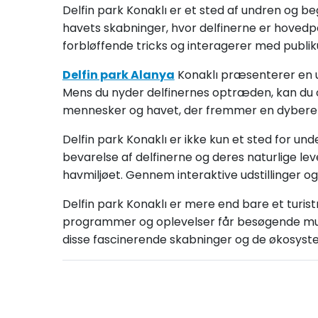
Delfin park Konaklı er et sted af undren og 
​​havets skabninger, hvor delfinerne er hove
forbløffende tricks og interagerer med publik
Delfin park Alanya
Konaklı præsenterer en 
Mens du nyder delfinernes optræden, kan du
mennesker og havet, der fremmer en dybere f
Delfin park Konaklı er ikke kun et sted for un
bevarelse af delfinerne og deres naturlige lev
havmiljøet. Gennem interaktive udstillinger og 
Delfin park Konaklı er mere end bare et turist
programmer og oplevelser får besøgende muligh
disse fascinerende skabninger og de økosystem