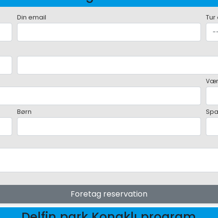
Din email
Tur
Vær
Børn
Sp
Foretag reservation
Delfin park Konaklı program