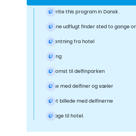
Rewrite this program in Dansk .
Denne udflugt finder sted to gange om
Afhentning fra hotel
Agang
Ankomst til delfinparken
Show med delfiner og sæler
Få et billede med delfinerne
Tilbage til hotel.