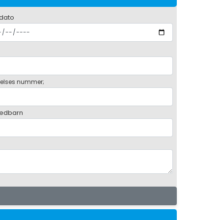
 dato
elses nummer;
ædbarn