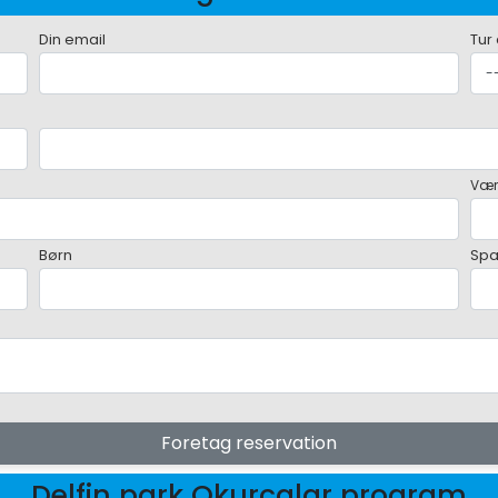
Din email
Tur
Vær
Børn
Sp
Foretag reservation
Delfin park Okurcalar program