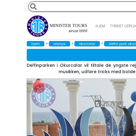
MINISTER TOURS
HJEM
TYRKIET UDFL
since 1999
>
>
>
hjem
alanya
okurcalar
delfin park okur
Delfinparken i Okurcalar vil tiltale de yngste r
musikken, udføre tricks med bolde e