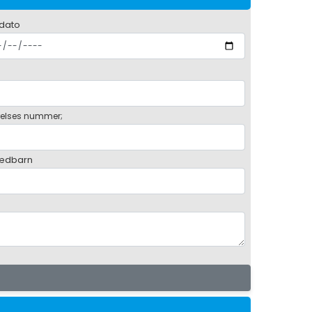
 dato
elses nummer;
ædbarn