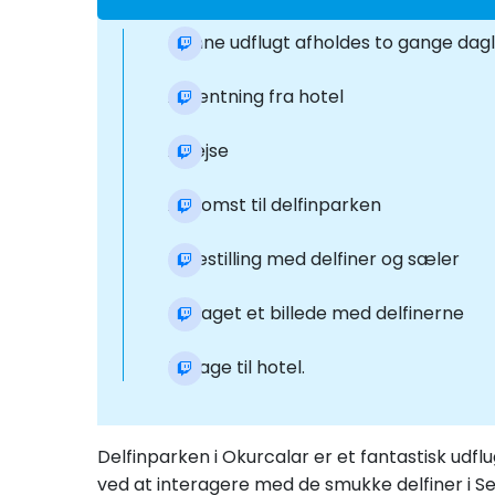
Denne udflugt afholdes to gange daglig
Afhentning fra hotel
Afrejse
Ankomst til delfinparken
Forestilling med delfiner og sæler
Få taget et billede med delfinerne
Tilbage til hotel.
Delfinparken i Okurcalar er et fantastisk udf
ved at interagere med de smukke delfiner i Se