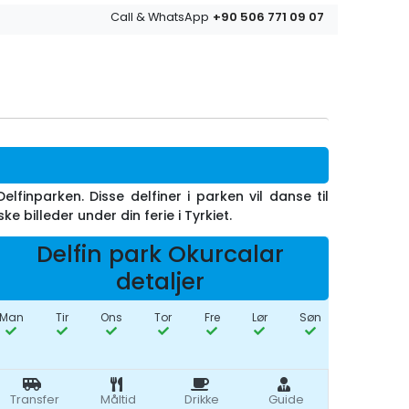
+90 506 771 09 07
Call & WhatsApp
lfinparken. Disse delfiner i parken vil danse til
 billeder under din ferie i Tyrkiet.
Delfin park Okurcalar
detaljer
Man
Tir
Ons
Tor
Fre
Lør
Søn
Transfer
Måltid
Drikke
Guide