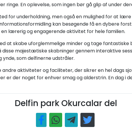
r ringe. En oplevelse, som ingen bør gå glip af under deres
sted for underholdning, men også en mulighed for at lære
informationsformidling kan besøgende få en dybere forst
r en lærerig og engagerende aktivitet for hele familien.
sted at skabe uforglemmelige minder og tage fantastiske 
disse majestætiske skabninger gennem interaktive ses
 ynde, som delfinerne udstråler.
dre aktiviteter og faciliteter, der sikrer en hel dags sjo
er er der noget for enhver smag og alderstrin. En dag i d
Delfin park Okurcalar del