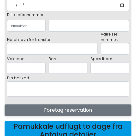
Dit telefonnummer
Værelses
Hotel navn for transfer
nummer;
Voksene
Børn
Spædbarn
Din besked
Foretag reservation
Pamukkale udflugt to dage fra
Antalya detaljer