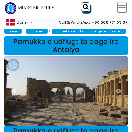
MINISTER TOURS
+90 506 771 09 07
Dansk
Call & WhatsApp
>
>
hjem
antalya
pamukkale udflugt to dage fra antalya
Pamukkale udflugt to dage fra
Antalya
Pamukkale udflugt to dage fra