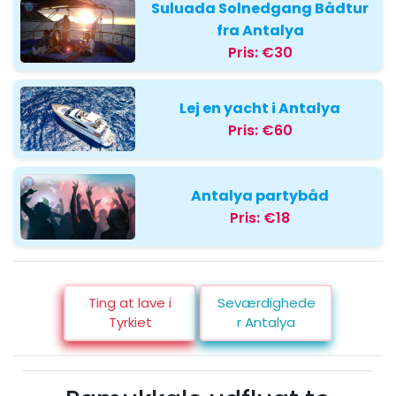
Suluada Solnedgang Bådtur
fra Antalya
Pris:
€30
Lej en yacht i Antalya
Pris:
€60
Antalya partybåd
Pris:
€18
Ting at lave i
Seværdighede
Tyrkiet
r Antalya