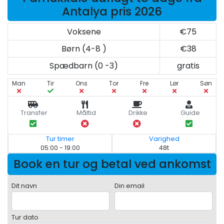
Antalya pris 2026
Voksene
€75
Børn (4-8 )
€38
Spædbarn (0 -3)
gratis
Man
Tir
Ons
Tor
Fre
Lør
Søn
Transfer
Måltid
Drikke
Guide
Tur timer
Varighed
05:00 - 19:00
48t
Book en tur og betal ved ankomst
Dit navn
Din email
Tur dato