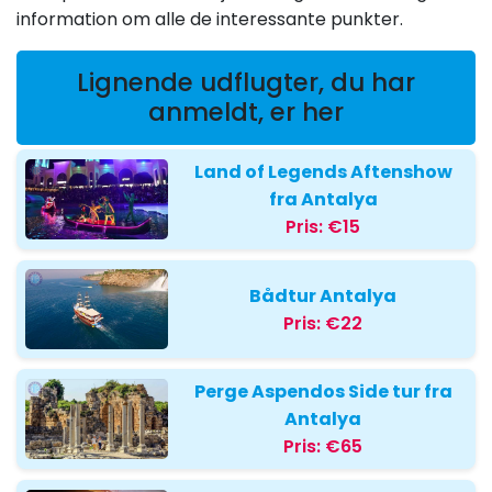
information om alle de interessante punkter.
Lignende udflugter, du har
anmeldt, er her
Land of Legends Aftenshow
fra Antalya
Pris:
€15
Bådtur Antalya
Pris:
€22
Perge Aspendos Side tur fra
Antalya
Pris:
€65