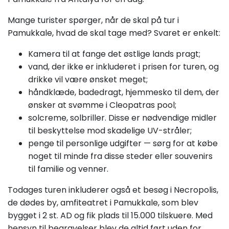
Mange turister spørger, når de skal på tur i
Pamukkale, hvad de skal tage med? Svaret er enkelt:
Kamera til at fange det østlige lands pragt;
vand, der ikke er inkluderet i prisen for turen, og
drikke vil være ønsket meget;
håndklæde, badedragt, hjemmesko til dem, der
ønsker at svømme i Cleopatras pool;
solcreme, solbriller. Disse er nødvendige midler
til beskyttelse mod skadelige UV-stråler;
penge til personlige udgifter — sørg for at købe
noget til minde fra disse steder eller souvenirs
til familie og venner.
Todages turen inkluderer også et besøg i Necropolis,
de dødes by, amfiteatret i Pamukkale, som blev
bygget i 2 st. AD og fik plads til 15.000 tilskuere. Med
hensyn til begravelser blev de altid ført uden for