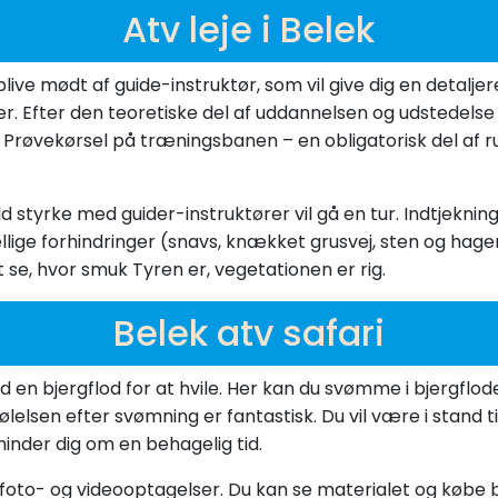
Atv leje i Belek
live mødt af guide-instruktør, som vil give dig en detalje
. Efter den teoretiske del af uddannelsen og udstedelse 
røvekørsel på træningsbanen – en obligatorisk del af rute
d styrke med guider-instruktører vil gå en tur. Indtjeknin
llige forhindringer (snavs, knækket grusvej, sten og hage
t se, hvor smuk Tyren er, vegetationen er rig.
Belek atv safari
d en bjergflod for at hvile. Her kan du svømme i bjergfloden
elsen efter svømning er fantastisk. Du vil være i stand til
minder dig om en behagelig tid.
 foto- og videooptagelser. Du kan se materialet og købe bill