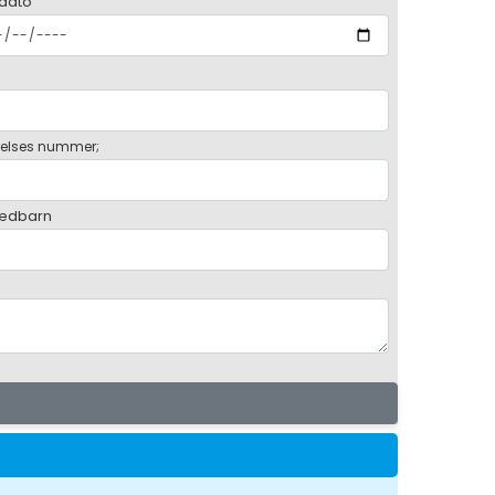
 dato
elses nummer;
ædbarn