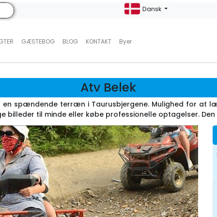
Dansk
UGTER
GÆSTEBOG
BLOG
KONTAKT
Byer
Atv Belek
t og en spændende terræn i Taurusbjergene. Mulighed for at læ
ge billeder til minde eller købe professionelle optagelser. Den