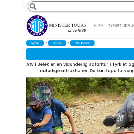
MINISTER TOURS
HJEM
TYRKIET UDFL
since 1999
>
>
hjem
belek
atv belek
Atv i Belek er en vidunderlig safaritur i Tyrkie
naturlige attraktioner. Du kan tage farveri