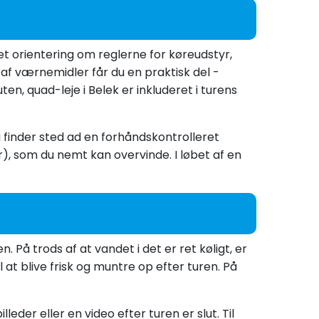
ret orientering om reglerne for køreudstyr,
af værnemidler får du en praktisk del -
n, quad-leje i Belek er inkluderet i turens
g finder sted ad en forhåndskontrolleret
r), som du nemt kan overvinde. I løbet af en
. På trods af at vandet i det er ret køligt, er
 at blive frisk og muntre op efter turen. På
eder eller en video efter turen er slut. Til