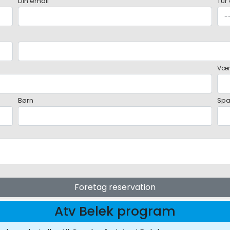
Din email
Tur
Vær
Børn
Sp
Foretag reservation
Atv Belek program