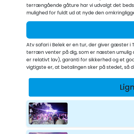
terrængående gåture har vi udvalgt det bed
mulighed for fuldt ud at nyde den omkringlig
Atv safari i Belek er en tur, der giver gæster 
terræn venter på dig, som er næsten umulig at
er relativt lav), garanti for sikkerhed og et g
vigtigste er, at betalingen sker på stedet, så d
Lig