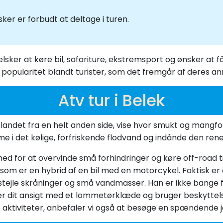
er er forbudt at deltage i turen.
elsker at køre bil, safariture, ekstremsport og ønsker at f
popularitet blandt turister, som det fremgår af deres an
Atv tur i Belek
ig landet fra en helt anden side, vise hvor smukt og mangfo
 i det kølige, forfriskende flodvand og indånde den re
hed for at overvinde små forhindringer og køre off-road ti
 som er en hybrid af en bil med en motorcykel. Faktisk er
tejle skråninger og små vandmasser. Han er ikke bange fo
 dit ansigt med et lommetørklæde og bruger beskyttelsesbr
 aktiviteter, anbefaler vi også at besøge en spændende je