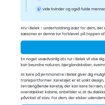
Gravide kvinder og også fulde mennesk
Atv i Belek - underholdning især for dem, der 
sæsoner er denne tur forblevet på toppen af 
En noget usædvanlig atv tur i Belek vil vise d
kan beundre naturen, bjerglandskaber, svømme
At køre på jernmonstre i Belek giver dig mulig
transportformer. Køretøjet er et unikt design,
terrængående køretøj, der kan køre terræn, s
overdækket kabine, anbefaler vi, at du dækker
påvirket af støv. For dem, der elsker udendørs