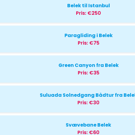
Belek til Istanbul
Pris:
€250
Paragliding i Belek
Pris:
€75
Green Canyon fra Belek
Pris:
€35
Suluada Solnedgang Bådtur fra Bele
Pris:
€30
Svævebane Belek
Pris:
€60