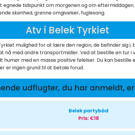
st egnede tidspunkt om morgenen og om eftermiddagen. 
gende skønhed, grønne omgivelser, fuglesang.
Atv i Belek Tyrkiet
i Tyrkiet mulighed for at lære den region, de befinder sig 
 nå med andre transportmidler. Ved at bestille en tur i v
odt humør med en masse positive følelser. Du kan bestille e
er er ingen grund til at betale forud.
nende udflugter, du har anmeldt, er
Belek partybåd
Pris:
€18