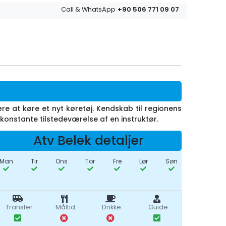
+90 506 771 09 07
Call & WhatsApp
re at køre et nyt køretøj. Kendskab til regionens
 konstante tilstedeværelse af en instruktør.
Atv Belek detaljer
Man
Tir
Ons
Tor
Fre
Lør
Søn
Transfer
Måltid
Drikke
Guide