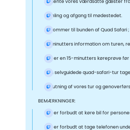
At hente vores værdsatte gæster fra de
Samling og afgang til mødestedet.
Ankommer til bunden af Quad Safari ;
20 minutters information om turen, re
Der er en 15-minutters køreprøve før 
Den selvguidede quad-safari-tur tager
Afslutning af vores tur og genoverførs
BEMÆRKNINGER:
Det er forbudt at køre bil for personer
Det er forbudt at tage telefonen unde