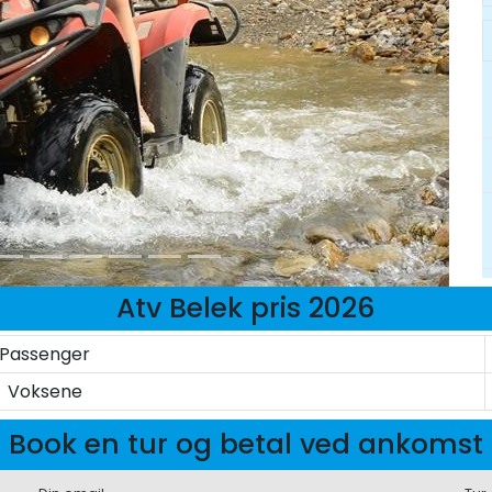
Atv Belek pris 2026
Passenger
Voksene
Book en tur og betal ved ankomst