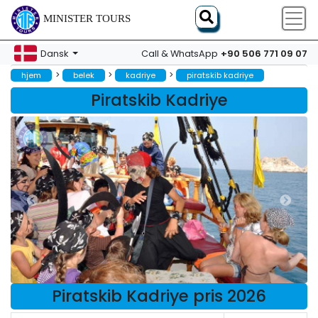
MINISTER TOURS
+90 506 771 09 07
Dansk
Call & WhatsApp
>
>
>
hjem
belek
kadriye
piratskib kadriye
Piratskib Kadriye
Piratskib Kadriye pris 2026