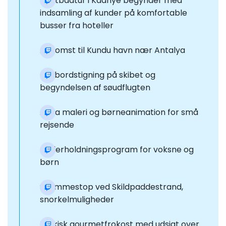
Piratbådtur i Kadriye begynder med
indsamling af kunder på komfortable
busser fra hoteller
Ankomst til Kundu havn nær Antalya
Ombordstigning på skibet og
begyndelsen af søudflugten
Aqua maleri og børneanimation for små
rejsende
Underholdningsprogram for voksne og
børn
Svømmestop ved Skildpaddestrand,
snorkelmuligheder
Tyrkisk gourmetfrokost med udsigt over