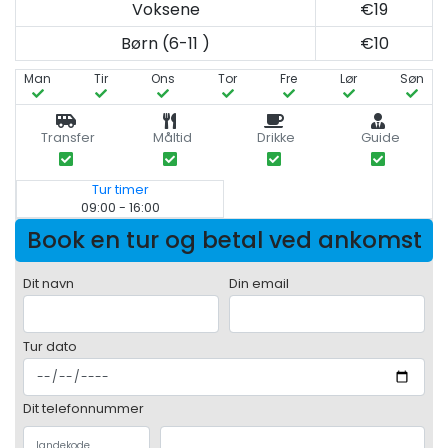
Voksene
€19
Børn (6-11 )
€10
Man
Tir
Ons
Tor
Fre
Lør
Søn
Transfer
Måltid
Drikke
Guide
Tur timer
09:00 - 16:00
Book en tur og betal ved ankomst
Dit navn
Din email
Tur dato
Dit telefonnummer