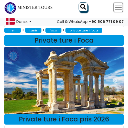
MINISTER TOURS
+90 506 771 09 07
Dansk
Call & WhatsApp
>
>
>
hjem
izmir
foca
private ture i foca
Private ture i Foca
Private ture i Foca pris 2026