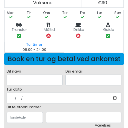
Voksene
€90
Man
Tir
Ons
Tor
Fre
Lør
Søn
Transfer
Måltid
Drikke
Guide
Tur timer
08:00 - 24:00
Book en tur og betal ved ankomst
Dit navn
Din email
Tur dato
Dit telefonnummer
Værelses