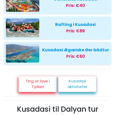
Pris:
€40
Rafting i Kusadasi
Pris:
€89
Kusadasi Ægæiske Øer bådtur
Pris:
€60
Ting at lave i
Kusadasi
Tyrkiet
aktiviteter
Kusadasi til Dalyan tur