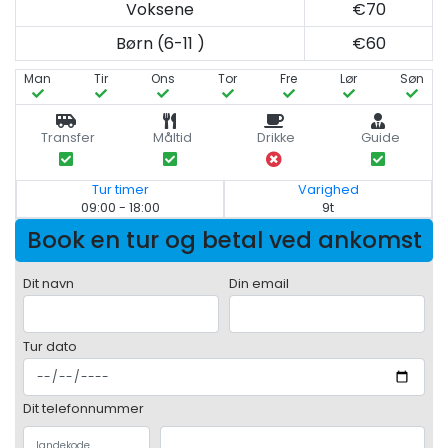
Voksene
€70
Børn (6-11 )
€60
Man
Tir
Ons
Tor
Fre
Lør
Søn
Transfer
Måltid
Drikke
Guide
Tur timer
Varighed
09:00 - 18:00
9t
Book en tur og betal ved ankomst
Dit navn
Din email
Tur dato
Dit telefonnummer