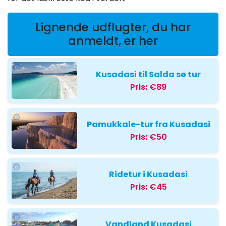
Lignende udflugter, du har
anmeldt, er her
Kusadasi til Salda sø tur
Pris:
€89
Pamukkale-tur fra Kusadasi
Pris:
€50
Ridetur i Kusadasi
Pris:
€45
Vandland Kusadasi