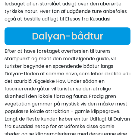
ledsaget af en storslået udsigt over den uberørte
tyrkiske natur. Hver fan af udgående ture anbefales
også at bestille udflugt til Efesos fra Kusadasi
Dalyan-bådtur
Efter at have foretaget overførslen til turens
startpunkt og mødt den medfølgende guide, vil
turister begynde en spændende bådtur langs
Dalyan-floden af samme navn, som løber direkte ud i
det azurblå Ægæiske Hav. Under sådan en
fascinerende gåtur vil turister se den utrolige
skønhed i den lokale flora og fauna. Frodig grøn
vegetation gemmer på mystisk vis den måske mest
populære lokale attraktion – gamle klippegrave.
Langt de fleste kunder køber en tur Udflugt til Dalyan
fra Kusadasi netop for at udforske disse gamle
steder og se klippemalerierne med deres egne øjne.