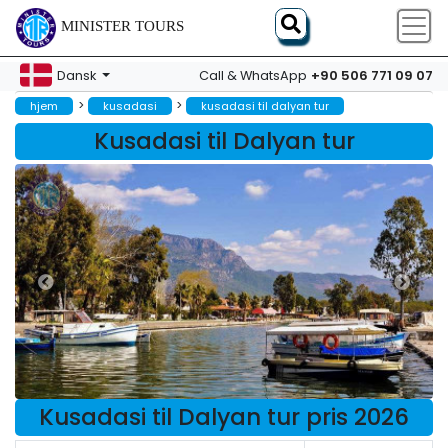
MINISTER TOURS
+90 506 771 09 07
Dansk
Call & WhatsApp
>
>
hjem
kusadasi
kusadasi til dalyan tur
Kusadasi til Dalyan tur
Kusadasi til Dalyan tur pris 2026