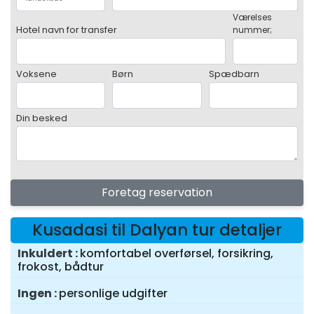
Værelses
Hotel navn for transfer
nummer;
Voksene
Børn
Spædbarn
Din besked
Foretag reservation
Kusadasi til Dalyan tur detaljer
Inkuldert
komfortabel overførsel, forsikring,
frokost, bådtur
Ingen
personlige udgifter