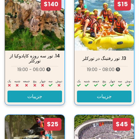
$140
$15
14.
تور سه روزه کاپادوکیا از
13.
تور رفتینگ در تورکلر
تورکلر
06:00 - 19:00
08:00 - 19:00
دوش
سه‌
چهار
پنج
جمعه
شنبه
یک
دوش
سه‌
چهار
پنج
جمعه
شنبه
یک
جزییات
جزییات
$25
$45