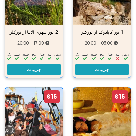
1.
تور کاپادوکیا از تورکلر
2.
تور شهری آلانیا از تورکلر
17:00 - 20:00
05:00 - 20:00
دوش
سه‌
چهار
پنج
جمعه
شنبه
یک
دوش
سه‌
چهار
پنج
جمعه
شنبه
یک
جزییات
جزییات
$15
$15