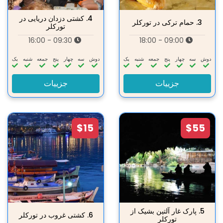
4.
کشتی دزدان دریایی در
3.
حمام ترکی در تورکلر
تورکلر
09:30 - 16:00
09:00 - 18:00
دوش
سه‌
چهار
پنج
جمعه
شنبه
یک
دوش
سه‌
چهار
پنج
جمعه
شنبه
یک
جزییات
جزییات
$15
$55
5.
پارک غار آلتین بشیک از
6.
کشتی غروب در تورکلر
تورکلر