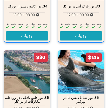
33.
تور پارک آبی در تورکلر
34.
تور کانیون سبز از تورکلر
08:00 - 18:00
09:00 - 17:00
دوش
سه‌
چهار
پنج
جمعه
شنبه
یک
دوش
سه‌
چهار
پنج
جمعه
شنبه
یک
جزییات
جزییات
$30
$145
35.
تور شنا با دلفین ها در
36.
تور قایق بادبانی در رودخانه
تورکلر
ماناوگات از تورکلر