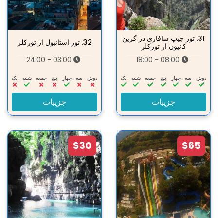
31.
تور جیپ سافاری در گرین
32.
تور استانبول از تورکلر
کانیون از تورکلر
03:00 - 24:00
08:00 - 18:00
دوش
سه‌
چهار
پنج
جمعه
شنبه
یک
دوش
سه‌
چهار
پنج
جمعه
شنبه
یک
جزییات
جزییات
$30
$65