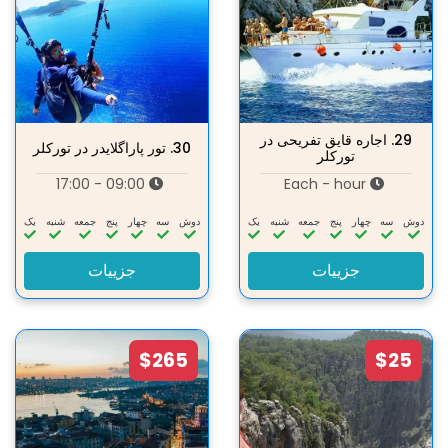
29.
اجاره قایق تفریحی در
30.
تور پاراگلایدر در تورکلر
تورکلر
09:00 - 17:00
Each - hour
دوش
سه‌
چهار
پنج
جمعه
شنبه
یک
دوش
سه‌
چهار
پنج
جمعه
شنبه
یک
جزییات
جزییات
$265
$25