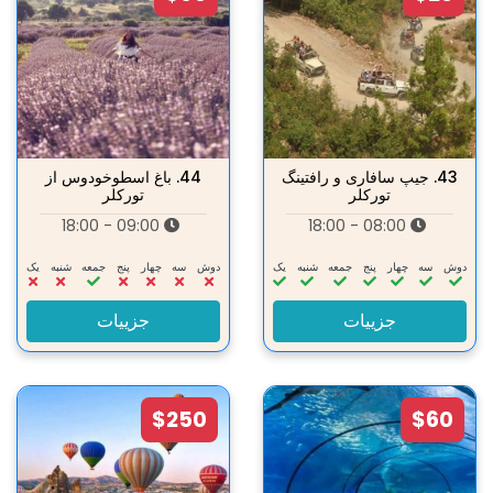
43.
جیپ سافاری و رافتینگ
44.
باغ اسطوخودوس از
تورکلر
تورکلر
09:00 - 18:00
08:00 - 18:00
دوش
سه‌
چهار
پنج
جمعه
شنبه
یک
دوش
سه‌
چهار
پنج
جمعه
شنبه
یک
جزییات
جزییات
$250
$60