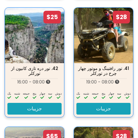
$25
$28
41.
تور رافتینگ و موتور چهار
42.
تور دره تازی کانیون از
چرخ در تورکلر
تورکلر
08:00 - 16:00
08:00 - 19:00
دوش
سه‌
چهار
پنج
جمعه
شنبه
یک
دوش
سه‌
چهار
پنج
جمعه
شنبه
یک
جزییات
جزییات
$65
$28