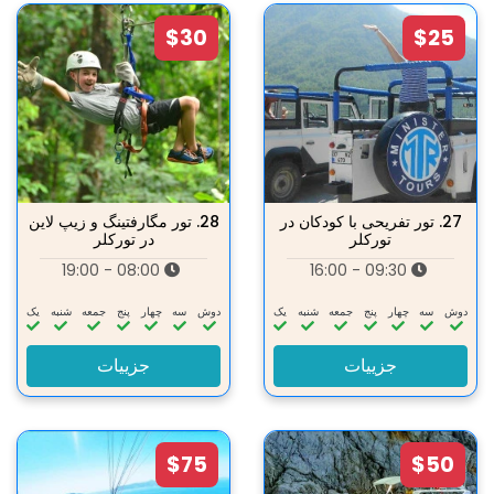
$30
$25
27.
تور تفریحی با کودکان در
28.
تور مگارفتینگ و زیپ لاین
تورکلر
در تورکلر
08:00 - 19:00
09:30 - 16:00
دوش
سه‌
چهار
پنج
جمعه
شنبه
یک
دوش
سه‌
چهار
پنج
جمعه
شنبه
یک
جزییات
جزییات
$75
$50