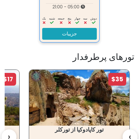
05:00 - 21:00
دوش
سه‌
چهار
پنج
جمعه
شنبه
یک
جزییات
تورهای پرطرفدار
$17
$35
تور کاپادوکیا از تورکلر
‹
›