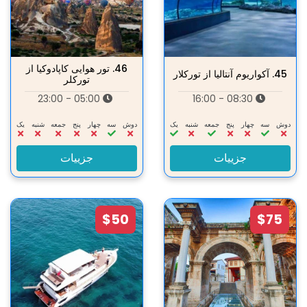
46.
تور هوایی کاپادوکیا از
45.
آکواریوم آنتالیا از توركلار
تورکلر
05:00 - 23:00
08:30 - 16:00
دوش
سه‌
چهار
پنج
جمعه
شنبه
یک
دوش
سه‌
چهار
پنج
جمعه
شنبه
یک
جزییات
جزییات
$50
$75