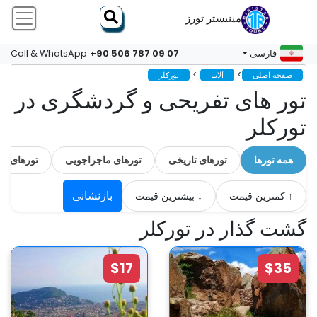
مینیستر تورز
+90 506 787 09 07
فارسی
Call & WhatsApp
>
>
صفحه اصلی
آلانیا
تورکلر
تور های تفریحی و گردشگری در
تورکلر
همه تورها
تورهای تاریخی
تورهای ماجراجویی
تورهای ل
بازنشانی
↑ کمترین قیمت
↓ بیشترین قیمت
گشت گذار در تورکلر
$17
$35