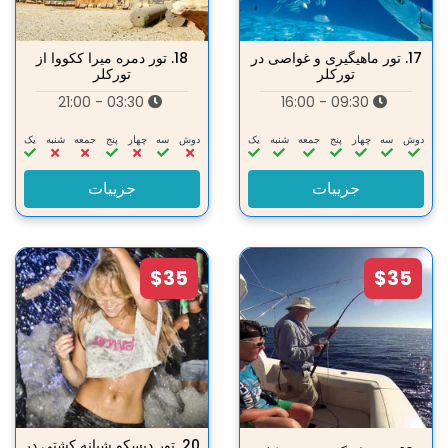
17.
تور ماهیگیری و غواصی در
18.
تور دمره میرا ککووا از
تورکلر
تورکلر
03:30 - 21:00
09:30 - 16:00
دوش
سه‌
چهار
پنج
جمعه
شنبه
یک
دوش
سه‌
چهار
پنج
جمعه
شنبه
یک
جزییات
جزییات
$35
$35
20.
تور دیسکو شبانه کشتی در