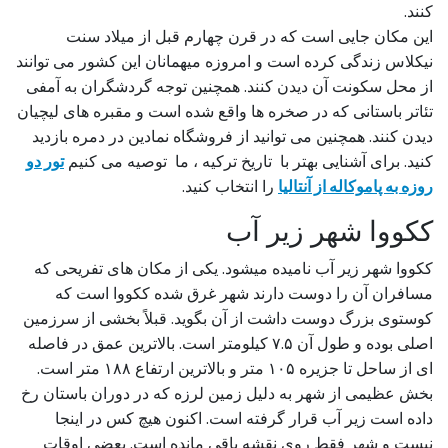
کنند.
این مکان جایی است که در قرن چهارم قبل از میلاد سنت
نیکلاس زندگی کرده است و امروزه میهمانان این کشور می توانند
از محل سکونت آن دیدن کنند. همچنین توجه گردشگران به آمفی
تئاتر باستانی که در صخره ها واقع شده است و مقبره های لیچیان
دیدن کنند. همچنین می توانید از فروشگاه نمادین در دمره بازدید
کنید. برای آشنایی بهتر با تاریخ ترکیه ، ما توصیه می کنیم
تور دو
روزه به پاموکاله از آنتالیا
را انتخاب کنید.
ککووا شهر زیر آب
ککووا شهر زیر آب نامیده میشود. یکی از مکان های تفریحی که
مسافران آن را دوست دارند شهر غرق شده ککووا است که
کوستوی بزرگ دوست داشت از آن بگوید. قبلاً بخشی از سرزمین
اصلی بوده و طول آن ۷.۵ کیلومتر است. بالاترین عمق در فاصله
ای از ساحل تا جزیره ۱۰۵ متر و بالاترین ارتفاع ۱۸۸ متر است.
بخش عظیمی از شهر به دلیل زمین لرزه که در دوران باستان رخ
داده است زیر آب قرار گرفته است. اکنون هیچ کس در اینجا
نیست و شهر فقط روی نقشه باقی مانده است. بعضی اوقات