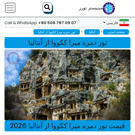
مینیستر تورز
+90 506 787 09 07
فارسی
Call & WhatsApp
>
>
صفحه اصلی
آنتالیا
تور دمره میرا ککووا از آنتالیا
تور دمره میرا ککووا از آنتالیا
قیمت تور دمره میرا ککووا از آنتالیا 2026