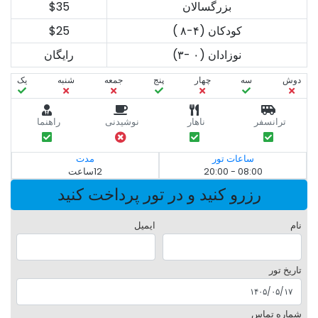
بزرگسالان
$35
کودکان (۴-۸ )
$25
نوزادان (۰ -۳)
رایگان
دوش
سه‌
چهار
پنج
جمعه
شنبه
یک
ترانسفر
ناهار
نوشیدنی
راهنما
ساعات تور
مدت
08:00 - 20:00
12ساعت
رزرو کنید و در تور پرداخت کنید
نام
ایمیل
تاریخ تور
شماره تماس