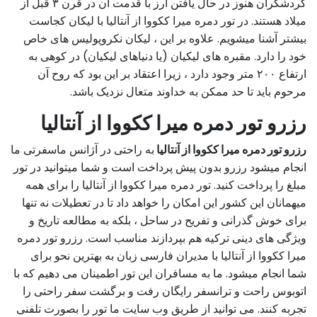
گردشگران هنوز در حال یافتن ارز با قدمت آن در قرن ۳ قبل از
میلاد هستند. در تور دمره میرا ککووا از آنتالیا با لیکان کجاست
بیشتر آشنا میشویم. علاوه بر این ، لیکان نکروپولیس های خاص
خود را دارد. مقبره های لیکیان (یا دنیاهای لیکیان) در کوهی به
ارتفاع ۲۰۰ متر وجود دارد ، زیرا اعتقاد بر این بود که روح آن
مرحوم باید تا حد ممکن به خداوند متعال نزدیک باشد.
رزرو تور دمره میرا ککووا از آنتالیا
رزرو تور دمره میرا ککووا از آنتالیا
به راحتی در آژانس ماسفرتی ما
انجام میشود رزرو بدون پیش پرداخت است و شما میتوانید در تور
مبلغ را پرداخت کنید. تور دمره میرا ککووا از آنتالیا را برای همه
میهمانان این کشور این امکان را خواهد داد تا در تعطیلات نه تنها
برای خوش گذرانی و تفریح در ساحل ، بلکه به مطالعه تاریخ و
ویژگی های دینی ترکیه هم بپردازند مناسب است. رزرو تور دمره
میرا ککووا از آنتالیا با مدیران فارسی زبان به بهترین نحو برای
شما انجام میشود. ما به مسافران این تور اطمینان می دهیم که با
اتوبوس راحت و ترانسفر رایگان رفت و برگشت سفر راحتی را
تجربه کنند. می توانید از طریق وب سایت ما تور را بصورت تلفنی