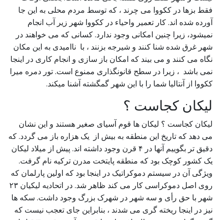
فقط بزها در ککووا می چرند ، که توسط مردم محلی به این جا
آورده شده اند. کار تعمیر واحیاء در ککووا شهر زیر آب انجام
نمیشود، زیرا چنین امکانی وجود ندارد. كسانی كه می خواهند در
شهر غرق شده شنا كنند و شیرجه بزنند ، با ناامیدی به این مکان
نگاه می کنند و می بیند که امکان باز سازی و انجام كاری در اینجا
نمی باشد ، زیرا در سطح قانونگذاری ممنوع است. تور دمره میرا
ککووا از آنتالیا شما را با این شهر گمگشته آشنا میکند.
لیکان کجاست ؟
لیکان کجاست ؟ لیکان ها قوم آسیای صغیر هستند و این نشان
می دهد که تاریخ این منطقه به بیش از یک هزاره باز می گردد. که
دقیق تر بگوییم آنها در ۴ قرن وجود داشته اند. پیش از میلاد لیکان
یک کشور کوچک بود که منطقه پایتخت مدرن ترکیه نام گرفت.
ویژگی آن در سیستم دموکراتیک در اینجا بود که اولین پارلمان که
روی اصل دموکراسی کار می کند ظاهر شد. در اتحادیه لیکیان ۲۳
شهر با حق رأی و سه شهر در شهرک بزرگ وجود داشت. سکه ها
نیز در اینجا ریخته گری می شدند ، بنابراین جای تعجب نیست که