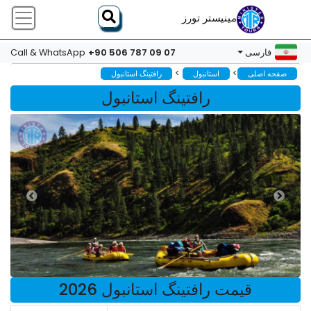
مینیستر تورز
+90 506 787 09 07
فارسی
Call & WhatsApp
>
>
صفحه اصلی
استانبول
رافتینگ استانبول
رافتینگ استانبول
قیمت رافتینگ استانبول 2026