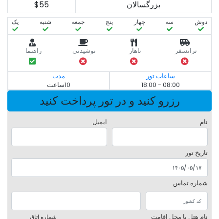
بزرگسالان
$55
دوش
سه‌
چهار
پنج
جمعه
شنبه
یک
ترانسفر
ناهار
نوشیدنی
راهنما
ساعات تور
مدت
08:00 - 18:00
10ساعت
رزرو کنید و در تور پرداخت کنید
نام
ایمیل
تاریخ تور
شماره تماس
نام هتل یا محل اقامت
شماره اتاق