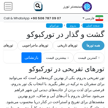
مینیستر تورز
+90 506 787 09 07
فارسی
Call & WhatsApp
>
>
صفحه اصلی
بدروم
تورکبوکو
گشت و گذار در تورکبوکو
همه تورها
تورهای تاریخی
تورهای ماجراجویی
تورهای ل
بازنشانی
↑ کمترین قیمت
↓ بیشترین قیمت
تورهای تفریحی در تورکبوکو
تور تفریحی بدروم، یکی از بهترین گزینه‌هایی است که می‌توانید
برای سفرتان به ترکیه در نظر بگیرید. با انتخاب یک تور بدروم،
فرصتی برای لذت بردن از جاذبه‌های دیدنی این شهر فراهم
می‌شود. ساحل بدروم با آب‌های آبی و صاف، جزو بهترین
مقصدهای برای تفریح و استراحت در کنار دریا محسوب می‌شود.
تورهای گردشی و تفریحی بدروم از تجربه‌ی کارآمدی برخوردارند