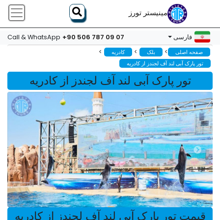
مینیستر تورز
+90 506 787 09 07
فارسی
Call & WhatsApp
>
>
>
صفحه اصلی
بلک
کادریه
تور پارک آبی لند آف لجندز از کادریه
تور پارک آبی لند آف لجندز از کادریه
قیمت تور پارک آبی لند آف لجندز از کادریه