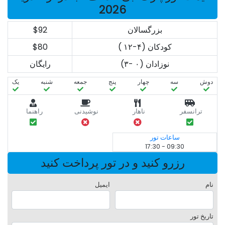
2026
بزرگسالان
$92
کودکان (۴-۱۲ )
$80
نوزادان (۰ -۳)
رایگان
دوش
سه‌
چهار
پنج
جمعه
شنبه
یک
ترانسفر
ناهار
نوشیدنی
راهنما
ساعات تور
09:30 - 17:30
رزرو کنید و در تور پرداخت کنید
نام
ایمیل
تاریخ تور