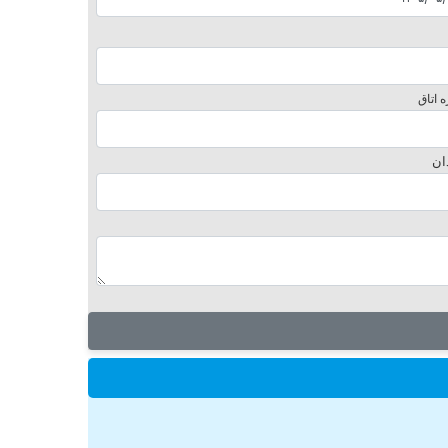
 اتاق
ان