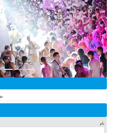
بز
نام