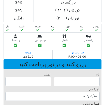
بزرگسالان
$48
کودکان (۴-۱۱ )
$45
نوزادان (۰ -۳)
رایگان
دوش
سه‌
چهار
پنج
جمعه
شنبه
یک
ترانسفر
ناهار
نوشیدنی
راهنما
ساعات تور
مدت
08:00 - 17:00
9ساعت
رزرو کنید و در تور پرداخت کنید
نام
ایمیل
تاریخ تور
شماره تماس