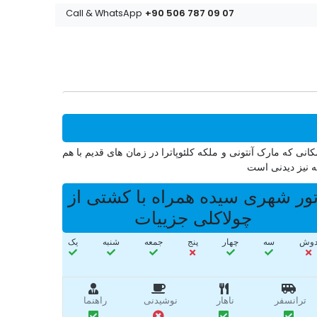
+90 506 787 09 07
Call & WhatsApp
ی که مارک آنتونی و ملکه کلئوپاترا در زمان های قدیم با هم
ه نیز دیدنی است
ور شهری سیده همراه با کشتی از
چولاکلی جزییات
وش
سه‌
چهار
پنج
جمعه
شنبه
یک
ترانسفر
ناهار
نوشیدنی
راهنما