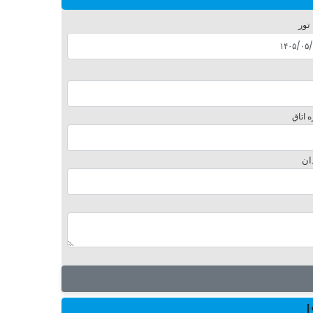
 تور
 اتاق
ان
لی