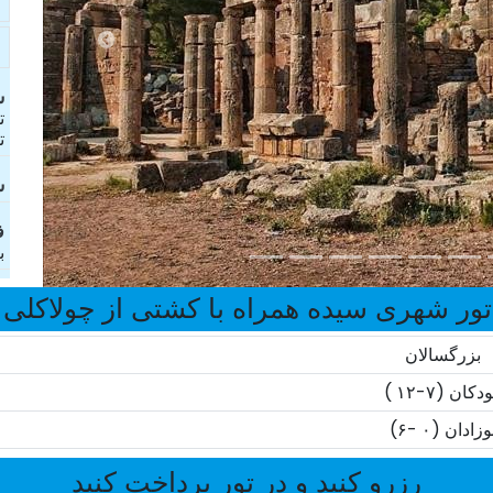
ش
ت
ت
ش
ف
ب
ر شهری سیده همراه با کشتی از چولاکلی 2026
بزرگسالان
دکان (۷-۱۲ )
وزادان (۰ -۶)
رزرو کنید و در تور پرداخت کنید