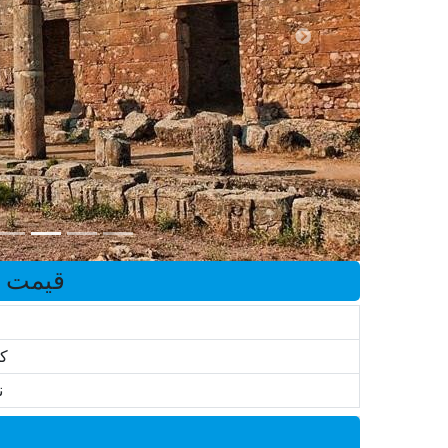
قیمت تو
کو
ن