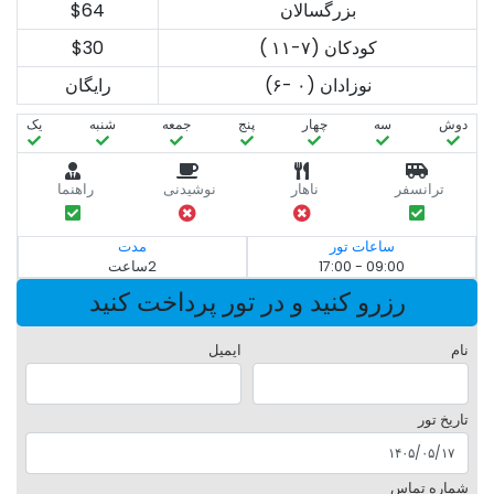
بزرگسالان
$64
کودکان (۷-۱۱ )
$30
نوزادان (۰ -۶)
رایگان
دوش
سه‌
چهار
پنج
جمعه
شنبه
یک
ترانسفر
ناهار
نوشیدنی
راهنما
ساعات تور
مدت
09:00 - 17:00
2ساعت
رزرو کنید و در تور پرداخت کنید
نام
ایمیل
تاریخ تور
شماره تماس