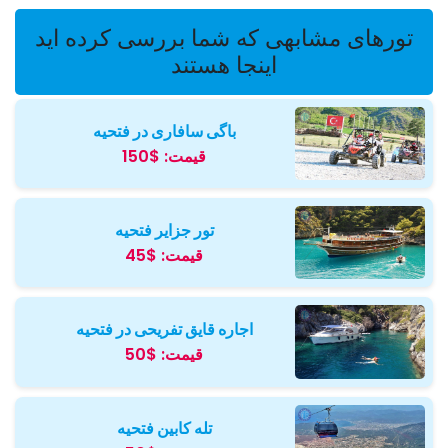
تورهای مشابهی که شما بررسی کرده اید
اینجا هستند
باگی سافاری در فتحیه
قیمت:
$150
تور جزایر فتحیه
قیمت:
$45
اجاره قایق تفریحی در فتحیه
قیمت:
$50
تله کابین فتحیه