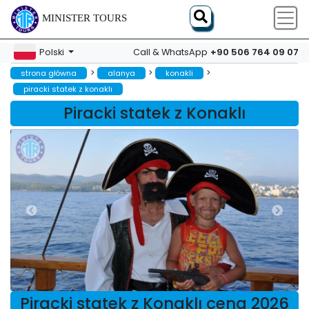
MINISTER TOURS
+90 506 764 09 07
Polski
Call & WhatsApp
>
>
>
strona główna
alanya
konakli
piracki statek z konaklı
Piracki statek z Konaklı
Piracki statek z Konaklı cena 2026