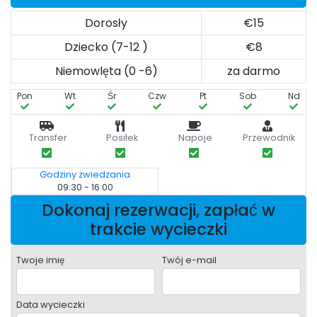
Dorosły
€15
Dziecko (7-12 )
€8
Niemowlęta (0 -6)
za darmo
Pon
Wt
Śr
Czw
Pt
Sob
Nd
Transfer
Posiłek
Napoje
Przewodnik
Godziny zwiedzania
09:30 - 16:00
Dokonaj rezerwacji, zapłać w
trakcie wycieczki
Twoje imię
Twój e-mail
Data wycieczki