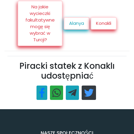
Na jakie
wycieczki
fakultatywne
Alanya
Konakli
mogę się
wybrać w
Turcji?
Piracki statek z Konaklı
udostępniać
NASZE SPOŁECZNOŚCI