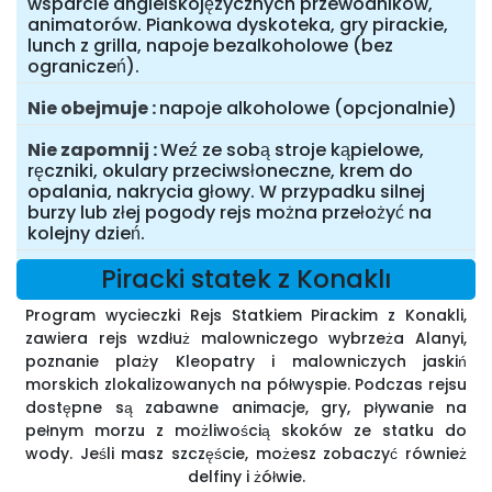
wsparcie angielskojęzycznych przewodników,
animatorów. Piankowa dyskoteka, gry pirackie,
lunch z grilla, napoje bezalkoholowe (bez
ograniczeń).
Nie obejmuje
napoje alkoholowe (opcjonalnie)
Nie zapomnij
Weź ze sobą stroje kąpielowe,
ręczniki, okulary przeciwsłoneczne, krem do
opalania, nakrycia głowy. W przypadku silnej
burzy lub złej pogody rejs można przełożyć na
kolejny dzień.
Piracki statek z Konaklı
Program wycieczki Rejs Statkiem Pirackim z Konakli,
zawiera rejs wzdłuż malowniczego wybrzeża Alanyi,
poznanie plaży Kleopatry i malowniczych jaskiń
morskich zlokalizowanych na półwyspie. Podczas rejsu
dostępne są zabawne animacje, gry, pływanie na
pełnym morzu z możliwością skoków ze statku do
wody. Jeśli masz szczęście, możesz zobaczyć również
delfiny i żółwie.