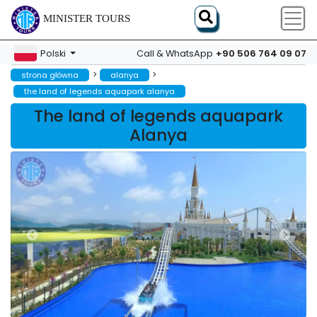
MINISTER TOURS
+90 506 764 09 07
Polski
Call & WhatsApp
>
>
strona główna
alanya
the land of legends aquapark alanya
The land of legends aquapark
Alanya