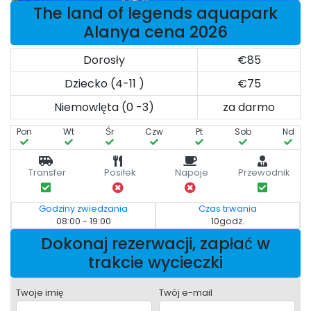
The land of legends aquapark
Alanya cena 2026
Dorosły
€85
Dziecko (4-11 )
€75
Niemowlęta (0 -3)
za darmo
Pon
Wt
Śr
Czw
Pt
Sob
Nd
Transfer
Posiłek
Napoje
Przewodnik
Godziny zwiedzania
Czas trwania
08:00 - 19:00
10godz.
Dokonaj rezerwacji, zapłać w
trakcie wycieczki
Twoje imię
Twój e-mail