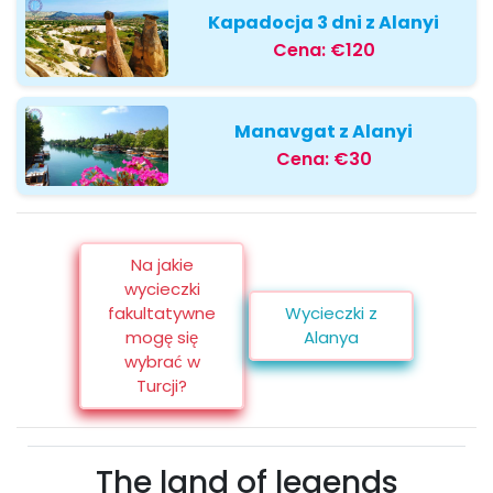
Kapadocja 3 dni z Alanyi
Cena:
€120
Manavgat z Alanyi
Cena:
€30
Na jakie
wycieczki
fakultatywne
Wycieczki z
mogę się
Alanya
wybrać w
Turcji?
The land of legends