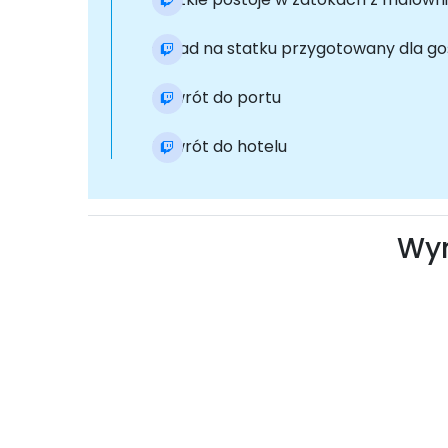
Obiad na statku przygotowany dla go
Powrót do portu
Powrót do hotelu
Wyn