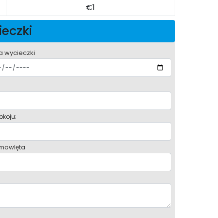
€1
ieczki
a wycieczki
okoju;
mowlęta