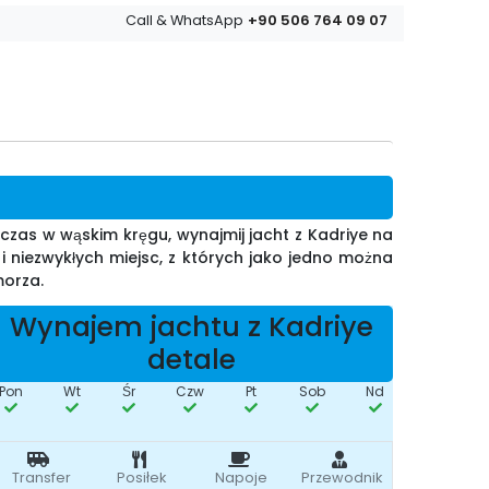
+90 506 764 09 07
Call & WhatsApp
 czas w wąskim kręgu, wynajmij jacht z Kadriye na
i niezwykłych miejsc, z których jako jedno można
morza.
Wynajem jachtu z Kadriye
detale
Pon
Wt
Śr
Czw
Pt
Sob
Nd
Transfer
Posiłek
Napoje
Przewodnik