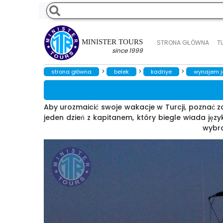
MINISTER TOURS
STRONA GŁÓWNA
Т
since 1999
>
>
>
strona główna
belek
kadriye
wynajem j
Aby urozmaicić swoje wakacje w Turcji, poznać za
jeden dzień z kapitanem, który biegle włada jęz
wybra