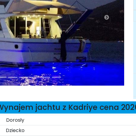
Wynajem jachtu z Kadriye cena 202
Dorosły
Dziecko