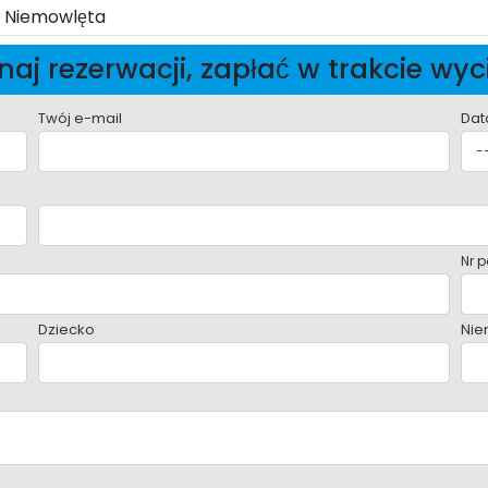
Niemowlęta
aj rezerwacji, zapłać w trakcie wyc
Twój e-mail
Dat
Nr p
Dziecko
Nie