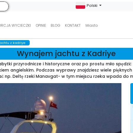
Polski
URCJA WYCIECZKI
OPINIE
BLOG
KONTAKT
Miasto
achtu z kadriye
Wynajem jachtu z Kadriye
bytki przyrodnicze i historyczne oraz po prostu miło spędzić
ykiem angielskim. Podczas wyprawy znajdziesz wiele pięknych 
ć np. Deltę rzeki Manavgat- w tym miejscu rzeka wpada do 