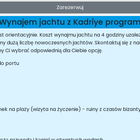
Zarezerwuj
Wynajem jachtu z Kadriye progra
t orientacyjnie. Koszt wynajmu jachtu na 4 godziny uzależ
amy dużą liczbę nowoczesnych jachtów. Skontaktuj się 
Ci wybrać odpowiednią dla Ciebie opcję.
do portu
ek na plaży (wizyta na życzenie) - ruiny z czasów bizanty
iczą przyrodą i kąpiel w otwartych wodach