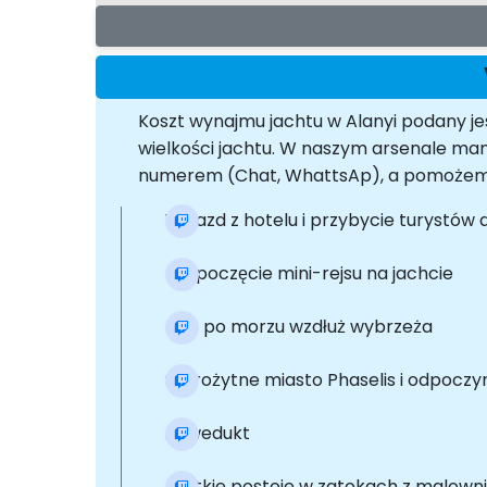
Koszt wynajmu jachtu w Alanyi podany jes
wielkości jachtu. W naszym arsenale m
numerem (Chat, WhattsAp), a pomożemy 
Wyjazd z hotelu i przybycie turystów 
Rozpoczęcie mini-rejsu na jachcie
Rejs po morzu wzdłuż wybrzeża
Starożytne miasto Phaselis i odpoczyn
Akwedukt
Krótkie postoje w zatokach z malown