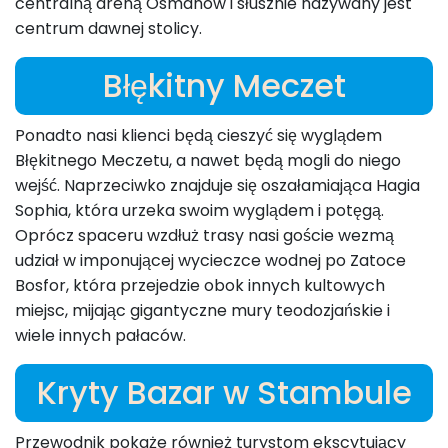
centralną areną Osmanów i słusznie nazywany jest
centrum dawnej stolicy.
Błękitny Meczet
Ponadto nasi klienci będą cieszyć się wyglądem
Błękitnego Meczetu, a nawet będą mogli do niego
wejść. Naprzeciwko znajduje się oszałamiająca Hagia
Sophia, która urzeka swoim wyglądem i potęgą.
Oprócz spaceru wzdłuż trasy nasi goście wezmą
udział w imponującej wycieczce wodnej po Zatoce
Bosfor, która przejedzie obok innych kultowych
miejsc, mijając gigantyczne mury teodozjańskie i
wiele innych pałaców.
Kryty Bazar w Stambule
Przewodnik pokaże również turystom ekscytujący