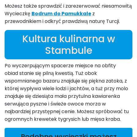
Możesz także sprawdzić i zarezerwować niesamowitą
Wycieczkę
Bodrum do Pamukkale
z
przewodnikiem i odkryć prawdziwą naturę Turcji.
Kultura kulinarna w
Stambule
Po wyczerpującym spacerze miejsce na obfity
obiad stanie się pilną kwestią. Tuż obok
wspomnianego bazaru znajduje się piękna zatoka, z
której wypływa wiele łodzi i jachtów, a tuż przy molo
znajduje się dziesiąta mała przytulna kawiarenka
serwująca pyszne i świeże owoce morza w
najbardziej przystępnej cenie. Możesz spróbować tu
ogromnych krewetek tygrysich lub mięsa kraba.
Podobne wycieczki możesz