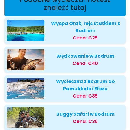
znaleźć tutaj
Wyspa Orak, rejs statkiem z
Bodrum
Cena:
€25
Wędkowanie w Bodrum
Cena:
€40
Wycieczka z Bodrum do
Pamukkale i Efezu
Cena:
€85
Buggy Safari w Bodrum
Cena:
€35