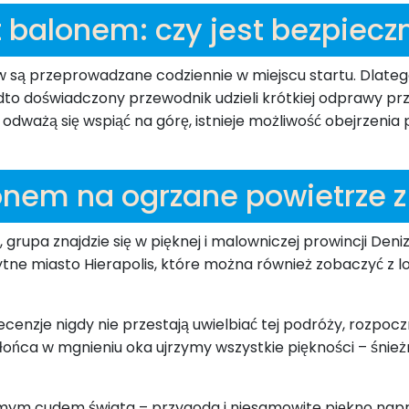
t balonem: czy jest bezpiecz
 są przeprowadzane codziennie w miejscu startu. Dlateg
dto doświadczony przewodnik udzieli krótkiej odprawy prz
 odważą się wspiąć na górę, istnieje możliwość obejrzenia 
onem na ogrzane powietrze z
grupa znajdzie się w pięknej i malowniczej prowincji Denizl
ożytne miasto Hierapolis, które można również zobaczyć z
cenzje nigdy nie przestają uwielbiać tej podróży, rozpo
ńca w mgnieniu oka ujrzymy wszystkie piękności – śnieżn
mym cudem świata – przygoda i niesamowite piękno napra