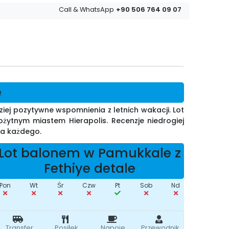
+90 506 764 09 07
Call & WhatsApp
e
iej pozytywne wspomnienia z letnich wakacji. Lot
żytnym miastem Hierapolis. Recenzje niedrogiej
la każdego.
Lot balonem w Pamukkale z
Fethiye detale
Pon
Wt
Śr
Czw
Pt
Sob
Nd
Transfer
Posiłek
Napoje
Przewodnik