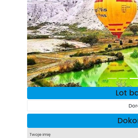
Lot b
Dor
Dokon
Twoje imię