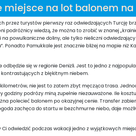
ze miejsce na lot balonem na
 przez turystów pierwszy raz odwiedzających Turcję brzmi
podróżnicy wiedzą, że można to zrobić w znanej „krainie k
 na powulkaniczne doliny, ale tylko nieliczni odwiedzając
 Ponadto Pamukkale jest znacznie bliżej na mapie niż Ka
będzie się w regionie Denizli. Jest to jedno z najpopular
 kontrastujących z błękitnym niebem.
kilometrów, nie jest to zatem zbyt męcząca trasa. Jedno
 godziny podrózy miną zupełnie niezauważone. Ile kosztu
żna polecieć balonem po okazyjnej cenie. Transfer zabi
goda zachęca do startu w bezchmurne niebo, daje możliwo
 Ci odwiedzić podczas wakacji jedno z wyjątkowych miejs