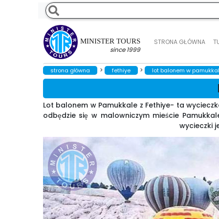
MINISTER TOURS
STRONA GŁÓWNA
Т
since 1999
>
>
strona główna
fethiye
lot balonem w pamukkale
Lot balonem w Pamukkale z Fethiye- ta wycieczka
odbędzie się w malowniczym mieście Pamukkale,
wycieczki 