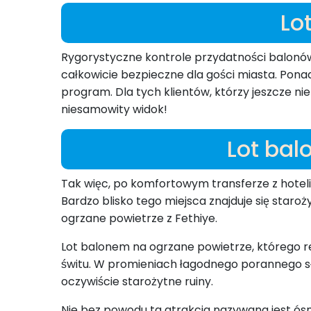
Lo
Rygorystyczne kontrole przydatności balonów
całkowicie bezpieczne dla gości miasta. Pona
program. Dla tych klientów, którzy jeszcze nie
niesamowity widok!
Lot bal
Tak więc, po komfortowym transferze z hoteli, 
Bardzo blisko tego miejsca znajduje się star
ogrzane powietrze z Fethiye.
Lot balonem na ogrzane powietrze, którego re
świtu. W promieniach łagodnego porannego sło
oczywiście starożytne ruiny.
Nie bez powodu ta atrakcja nazywana jest ós