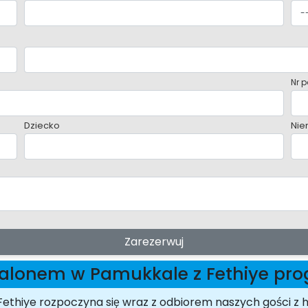
Nr p
Dziecko
Nie
Zarezerwuj
balonem w Pamukkale z Fethiye pr
ethiye rozpoczyna się wraz z odbiorem naszych gości z ho