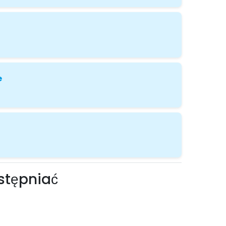
e
stępniać