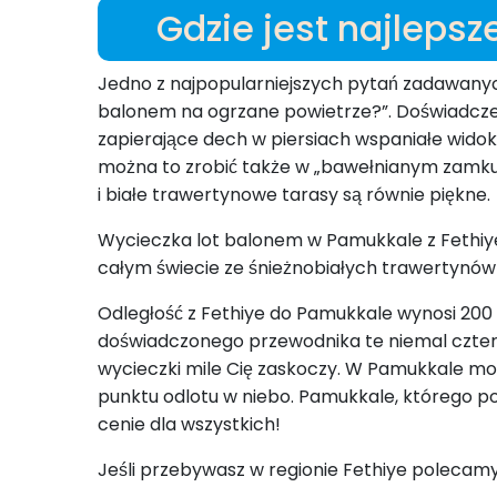
Gdzie jest najleps
Jedno z najpopularniejszych pytań zadawanych
balonem na ogrzane powietrze?”. Doświadczeni 
zapierające dech w piersiach wspaniałe widoki
można to zrobić także w „bawełnianym zamku”.
i białe trawertynowe tarasy są równie piękne.
Wycieczka lot balonem w Pamukkale z Fethiye od
całym świecie ze śnieżnobiałych trawertynów
Odległość z Fethiye do Pamukkale wynosi 200 
doświadczonego przewodnika te niemal cztery
wycieczki mile Cię zaskoczy. W Pamukkale mo
punktu odlotu w niebo. Pamukkale, którego po
cenie dla wszystkich!
Jeśli przebywasz w regionie Fethiye polecamy