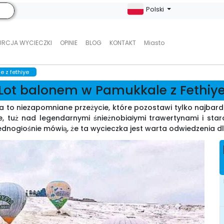
Polski
URCJA WYCIECZKI
OPINIE
BLOG
KONTAKT
Miasto
 z fethiye
Lot balonem w Pamukkale z Fethiy
 to niezapomniane przeżycie, które pozostawi tylko najbardz
 tuż nad legendarnymi śnieżnobiałymi trawertynami i staro
jednogłośnie mówią, że ta wycieczka jest warta odwiedzenia d