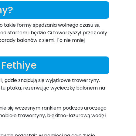
ny?
o takie formy spędzania wolnego czasu są
ed startem i będzie Ci towarzyszył przez cały
parady balonów z ziemi. To nie mniej
 Fethiye
i, gdzie znajdują się wyjątkowe trawertyny.
 lotu ptaka, rezerwując wycieczkę balonem na
cznie się wczesnym rankiem podczas uroczego
obiałe trawertyny, błękitno-lazurową wodę i
wdę pozostają w pamięci na całe życie.