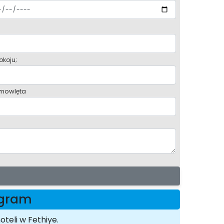
okoju;
mowlęta
ogram
teli w Fethiye.