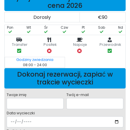
cena 2026
Dorosły
€90
Pon
Wt
Śr
Czw
Pt
Sob
Nd
Transfer
Posiłek
Napoje
Przewodnik
Godziny zwiedzania
08:00 - 24:00
Dokonaj rezerwacji, zapłać w
trakcie wycieczki
Twoje imię
Twój e-mail
Data wycieczki