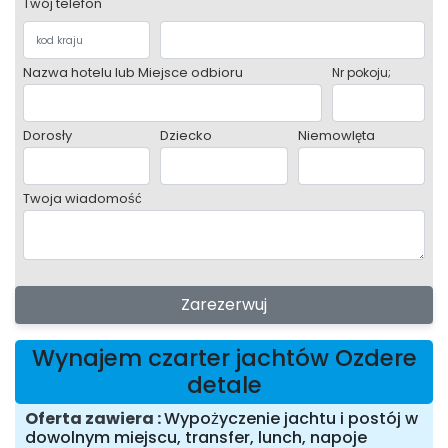
Twój telefon
Nazwa hotelu lub Miejsce odbioru
Nr pokoju;
Dorosły
Dziecko
Niemowlęta
Twoja wiadomość
Zarezerwuj
Wynajem czarter jachtów Ozdere
detale
Oferta zawiera
Wypożyczenie jachtu i postój w
dowolnym miejscu, transfer, lunch, napoje