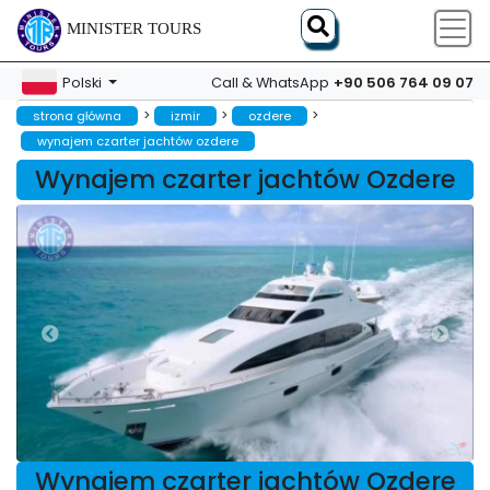
MINISTER TOURS
+90 506 764 09 07
Polski
Call & WhatsApp
>
>
>
strona główna
izmir
ozdere
wynajem czarter jachtów ozdere
Wynajem czarter jachtów Ozdere
Wynajem czarter jachtów Ozdere