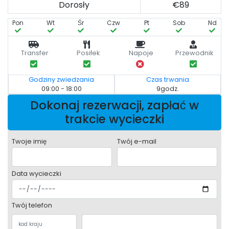
Dorosły
€89
Pon
Wt
Śr
Czw
Pt
Sob
Nd
Transfer
Posiłek
Napoje
Przewodnik
Godziny zwiedzania
Czas trwania
09:00 - 18:00
9godz.
Dokonaj rezerwacji, zapłać w
trakcie wycieczki
Twoje imię
Twój e-mail
Data wycieczki
Twój telefon