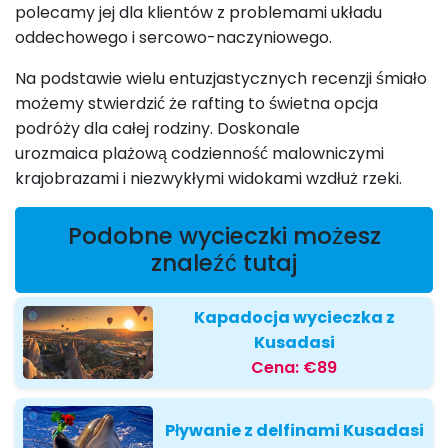
polecamy jej dla klientów z problemami układu
oddechowego i sercowo-naczyniowego.
Na podstawie wielu entuzjastycznych recenzji śmiało
możemy stwierdzić że rafting to świetna opcja
podróży dla całej rodziny. Doskonale
urozmaica plażową codzienność malowniczymi
krajobrazami i niezwykłymi widokami wzdłuż rzeki.
Podobne wycieczki możesz
znaleźć tutaj
Kapadocja wycieczka z
Kusadasi
Cena:
€89
Pływanie z delfinami Kusadasi