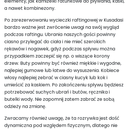
elementy, jak kamizelki ratunkowe do pływania, kaski,
a nawet kombinezony.
Po zarezerwowaniu wycieczki raftingowej w Kusadasi
bardzo ważne jest zwrócenie uwagi na swój wygląd
podczas raftingu. Ubrania naszych gości powinny
ciasno przylegać do ciała i nie mieć szerokich
rękawów i nogawek, gdyż podczas spływu można
przypadkiem zaczepić się np. o wiszące korony
drzew. Buty powinny być również miękkie i wygodne,
najlepiej gumowe lub łatwe do wysuszenia. Kobiece
włosy najlepiej zebrać w ciasny kucyk lub kok i
umieścić za kaskiem. Po zakończeniu spływu będziesz
potrzebować suchych ubrań i butów, ręcznika i
butelki wody. Nie zapomnij zatem zabrać ze sobą
odzieży na zmianę.
Zwracamy również uwagę, że ta rozrywka jest dość
dynamiczna pod względem fizycznym, dlatego nie