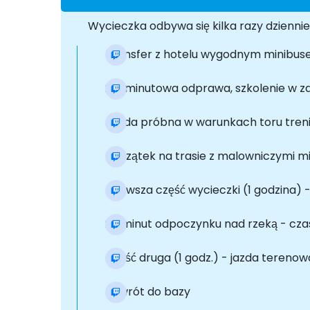
Wycieczka odbywa się kilka razy dzienni
Transfer z hotelu wygodnym minibus
20-minutowa odprawa, szkolenie w z
Jazda próbna w warunkach toru tren
Początek na trasie z malowniczymi mie
Pierwsza część wycieczki (1 godzina) 
20 minut odpoczynku nad rzeką - czas
Część druga (1 godz.) - jazda terenow
Powrót do bazy