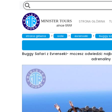
MINISTER TOURS
STRONA GŁÓWNA
Т
since 1999
>
>
>
strona główna
side
evrenseki
buggy saf
Buggy Safari z Evrenseki- możesz odwiedzić najba
adrenaliny 