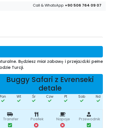
+90 506 764 09 07
Call & WhatsApp
turalne. Będziesz miał zabawę i przejażdżki pełne
dzie Turcji.
Buggy Safari z Evrenseki
detale
Pon
Wt
Śr
Czw
Pt
Sob
Nd
Transfer
Posiłek
Napoje
Przewodnik