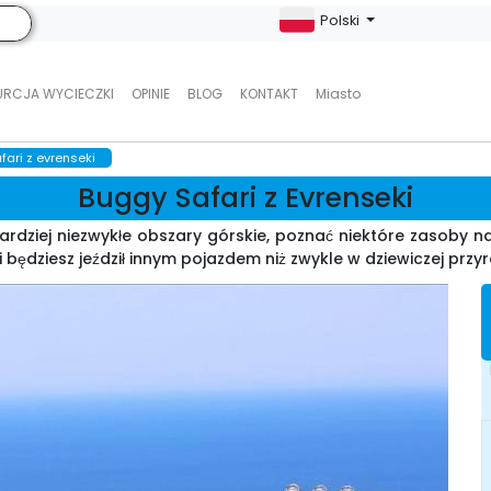
Polski
URCJA WYCIECZKI
OPINIE
BLOG
KONTAKT
Miasto
ari z evrenseki
Buggy Safari z Evrenseki
rdziej niezwykłe obszary górskie, poznać niektóre zasoby na
i będziesz jeździł innym pojazdem niż zwykle w dziewiczej przyro