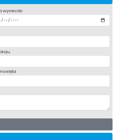
a wycieczki
okoju;
mowlęta