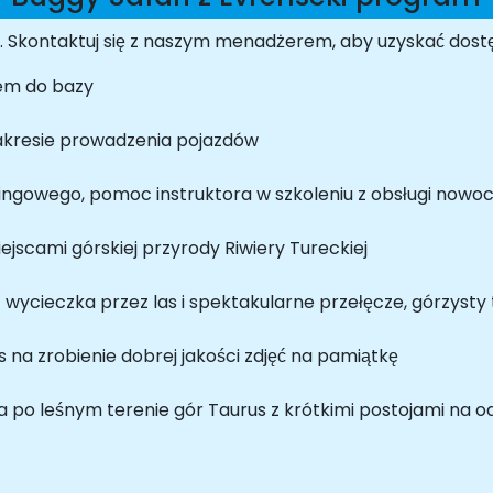
e. Skontaktuj się z naszym menadżerem, aby uzyskać dost
em do bazy
akresie prowadzenia pojazdów
ingowego, pomoc instruktora w szkoleniu z obsługi now
jscami górskiej przyrody Riwiery Tureckiej
- wycieczka przez las i spektakularne przełęcze, górzysty
 na zrobienie dobrej jakości zdjęć na pamiątkę
a po leśnym terenie gór Taurus z krótkimi postojami na od