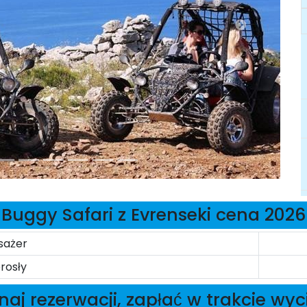
Buggy Safari z Evrenseki cena 2026
sażer
rosły
aj rezerwacji, zapłać w trakcie wyc