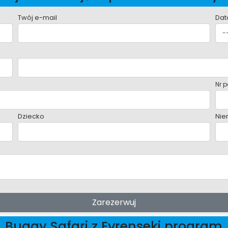
Twój e-mail
Dat
Nr p
Dziecko
Nie
Zarezerwuj
Buggy Safari z Evrenseki program