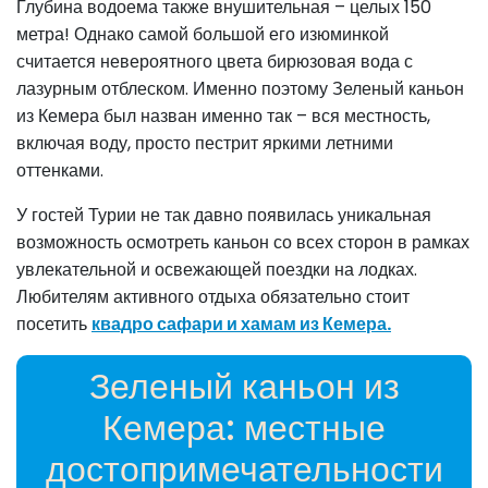
Глубина водоема также внушительная – целых 150
метра! Однако самой большой его изюминкой
считается невероятного цвета бирюзовая вода с
лазурным отблеском. Именно поэтому Зеленый каньон
из Кемера был назван именно так – вся местность,
включая воду, просто пестрит яркими летними
оттенками.
У гостей Турии не так давно появилась уникальная
возможность осмотреть каньон со всех сторон в рамках
увлекательной и освежающей поездки на лодках.
Любителям активного отдыха обязательно стоит
посетить
квадро сафари и хамам из Кемера.
Зеленый каньон из
Кемера: местные
достопримечательности