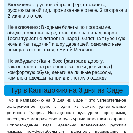
Включено
Групповой трансфер, страховка,
русскоязычный гид, проживание в отеле, 2 завтрака и
2 ужина в отеле
Не включено
Входные билеты по программе,
обеды, полет на шаре, трансфер на парад шаров
(если турист не летает на шаре), билет на “Турецкую
ночь в Каппадокии” и шоу дервишей, одноместные
номера в отеле, вход в музей Мевляны
Не забудьте
Ланч-бокс (завтрак в дорогу,
заказывается на ресепшне за сутки до выезда),
комфортную обувь, деньги на личные расходы,
комплект одежды на три дня, теплую одежду
Тур в Каппадокию на 3 дня из Сиде
Тур в Каппадокию на 3 дня из Сиде - это увлекательное
экскурсионное турне в один из самых удивительных
регионов Турции. Насыщенная культурная программа,
посещение исторических и культурных памятников страны.
Сопровождение гида, идеально владеющего русским
языком, комфортабельный транспорт, проживание в