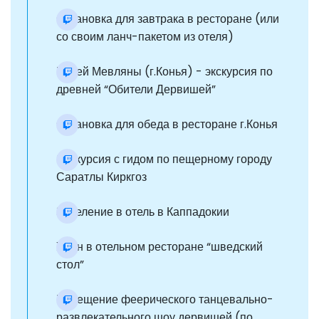
Остановка для завтрака в ресторане (или
со своим ланч-пакетом из отеля)
Музей Мевляны (г.Конья) - экскурсия по
древней “Обители Дервишей”
Остановка для обеда в ресторане г.Конья
Экскурсия с гидом по пещерному городу
Саратлы Киркгоз
Заселение в отель в Каппадокии
Ужин в отельном ресторане “шведский
стол”
Посещение феерического танцевально-
развлекательного шоу дервишей (по