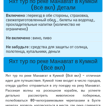
Яхт тур по реке Манавгат в Кумкой
(Всё вкл) Детали
Включено
переезд в обе стороны, страховка,
свежеприготовленный обед, , билеты на водопад ,
прохладительные напитки (количество не
ограничено)
Не включено
вино, пиво
Не забудьте
средства для защиты от солнца,
полотенца, купальники, деньги
Яхт тур по реке Манавгат в Кумкой
(Всё вкл)
Яхт тур по реке Манавгат в Кумкой (Всё вкл) - отличная
идея для путешествия. Кумкой тоже входит в число городов,
откуда удобно отправиться в эту поездку на реку Манавгат.
Рассекая волны на роскошном корабле, вы успеете
детально рассмотреть живописное побережье,
полюбоваться 80-килограммовыми черепахами в Бухте
черепах, вдоволь наплескаться в месте, где река сливается