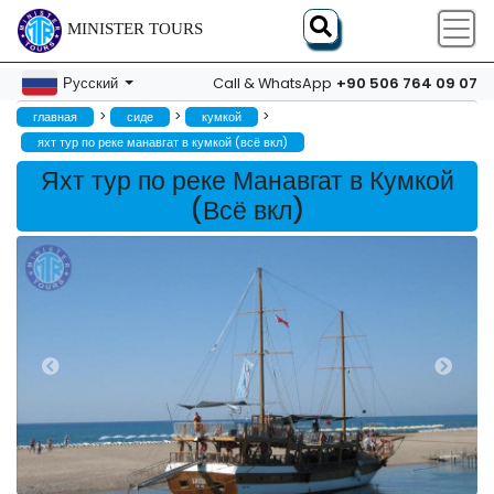
MINISTER TOURS
+90 506 764 09 07
Русский
Call & WhatsApp
>
>
>
главная
сиде
кумкой
яхт тур по реке манавгат в кумкой (всё вкл)
Яхт тур по реке Манавгат в Кумкой
(Всё вкл)