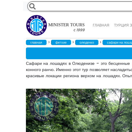
MINISTER TOURS
ГЛАВНАЯ
ТУРЦИЯ 
с 1999
>
>
>
главная
фетхие
олюдениз
сафари на лоша
Сафари на лошадях в Олюденизе – это бесценные 
конного ранчо. Именно этот тур позволяет насладит
красивые локации региона верхом на лошадях. Опыт