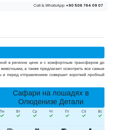
+90 506 764 09 07
Call & WhatsApp
ной в регионе цене и с комфортным трансфером до
 животными, а также предлагает осмотреть все самые
ды и перед отправлением совершит короткий пробный
Сафари на лошадях в
Олюденизе Детали
Пн
Вт
Ср
Чт
Пт
Сб
Вс