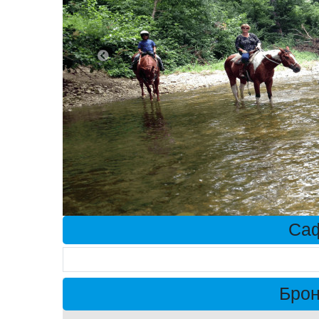
Саф
Брон