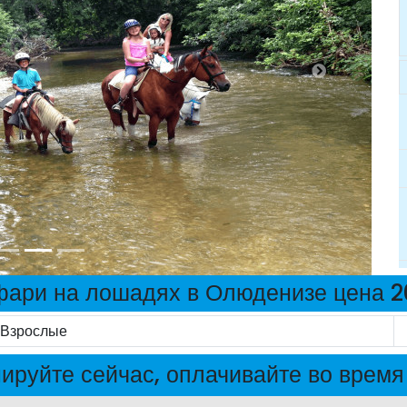
ари на лошадях в Олюденизе цена 
Взрослые
ируйте сейчас, оплачивайте во время