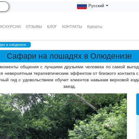
Русский
ЭКСКУРСИИ
ОТЗЫВЫ
БЛОГ
КОНТАКТЫ
Курорты
дях в олюденизе
Сафари на лошадях в Олюденизе
моменты общения с лучшими друзьями человека по самой выгод
ься невероятным терапевтическим эффектом от близкого контакта с
ный гид с удовольствием обучит клиентов навыкам верховой ез
заезд.