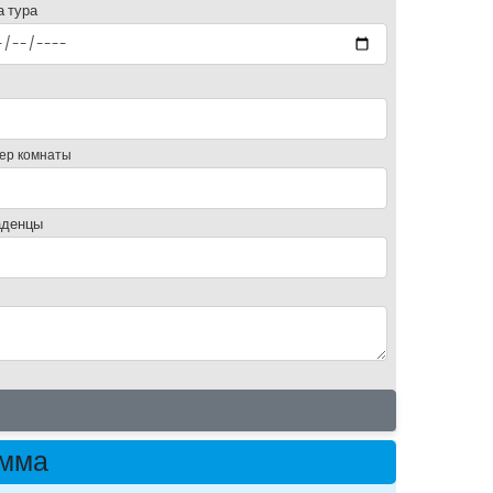
а тура
ер комнаты
денцы
амма