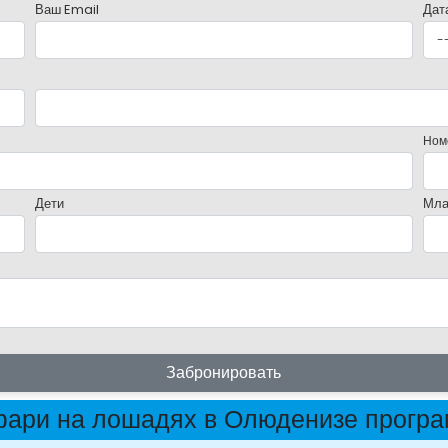
Ваш Email
Дат
Ном
Дети
Мла
Забронировать
ари на лошадях в Олюденизе прогр