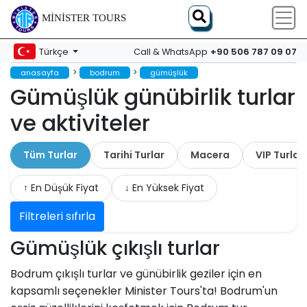
MINISTER TOURS
+90 506 787 09 07
Türkçe
Call & WhatsApp
>
>
anasayfa
bodrum
gümüşlük
Gümüşlük günübirlik turlar
ve aktiviteler
Tüm Turlar
Tarihi Turlar
Macera
VIP Turlar
↑ En Düşük Fiyat
↓ En Yüksek Fiyat
Filtreleri sıfırla
Gümüşlük çıkışlı turlar
Bodrum çıkışlı turlar ve günübirlik geziler için en
kapsamlı seçenekler Minister Tours'ta! Bodrum'un