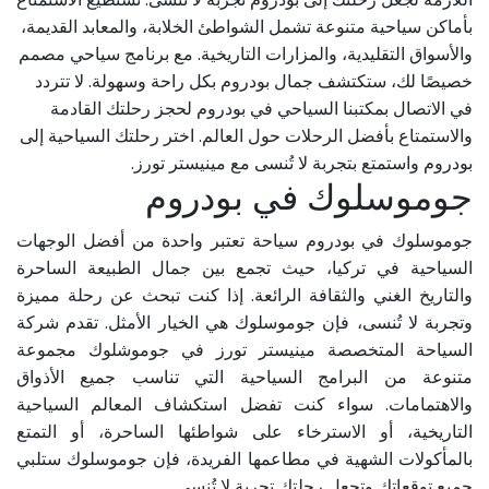
بأماكن سياحية متنوعة تشمل الشواطئ الخلابة، والمعابد القديمة،
والأسواق التقليدية، والمزارات التاريخية. مع برنامج سياحي مصمم
خصيصًا لك، ستكتشف جمال بودروم بكل راحة وسهولة. لا تتردد
في الاتصال بمكتبنا السياحي في بودروم لحجز رحلتك القادمة
والاستمتاع بأفضل الرحلات حول العالم. اختر رحلتك السياحية إلى
بودروم واستمتع بتجربة لا تُنسى مع مينيستر تورز.
جوموسلوك في بودروم
جوموسلوك في بودروم سياحة تعتبر واحدة من أفضل الوجهات
السياحية في تركيا، حيث تجمع بين جمال الطبيعة الساحرة
والتاريخ الغني والثقافة الرائعة. إذا كنت تبحث عن رحلة مميزة
وتجربة لا تُنسى، فإن جوموسلوك هي الخيار الأمثل. تقدم شركة
السياحة المتخصصة مينيستر تورز في جوموشلوك مجموعة
متنوعة من البرامج السياحية التي تناسب جميع الأذواق
والاهتمامات. سواء كنت تفضل استكشاف المعالم السياحية
التاريخية، أو الاسترخاء على شواطئها الساحرة، أو التمتع
بالمأكولات الشهية في مطاعمها الفريدة، فإن جوموسلوك ستلبي
جميع توقعاتك وتجعل رحلتك تجربة لا تُنسى.