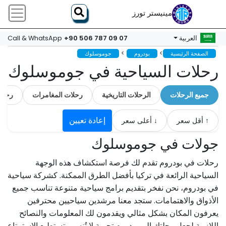
مينيستر تورز
+90 506 787 09 07
العربية
Call & WhatsApp
>
>
الصفحة الرئيسية
بودروم
جوموسلوك
رحلات السياحية في جوموسلوك
جميع الرحلات
الرحلات التاريخية
رحلات المغامرات
رحلات 
إعادة تعيين
↑ أقل سعر
↓ أعلى سعر
جولات في جوموسلوك
رحلات في بودروم تقدم لك فرصة استكشاف هذه الوجهة
السياحية الرائعة في تركيا بأفضل الطرق الممكنة. كشركة سياحية
في بودروم، نحن نفخر بتقديم برامج سياحية متنوعة تناسب جميع
الأذواق والاهتمامات. ستجد معنا مرشدين سياحيين محترفين
يعرفون المكان بشكل مثالي ويقدمون لك المعلومات والنصائح
اللازمة لجعل رحلتك إلى بودروم تجربة لا تُنسى. تستطيع الاستمتاع