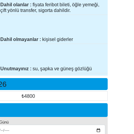
Dahil olanlar
fiyata feribot bileti, öğle yemeği,
çift yönlü transfer, sigorta dahildir.
Dahil olmayanlar
kişisel giderler
Unutmayınız
su, şapka ve güneş gözlüğü
26
₺4800
 Günü