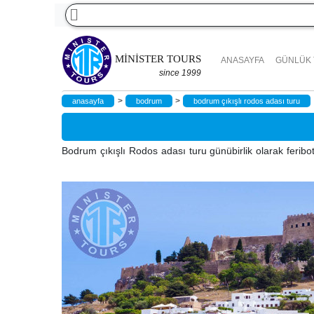
MINISTER TOURS
ANASAYFA
GÜNLÜK
since 1999
>
>
anasayfa
bodrum
bodrum çıkışlı rodos adası turu
Bodrum çıkışlı Rodos adası turu günübirlik olarak feribo