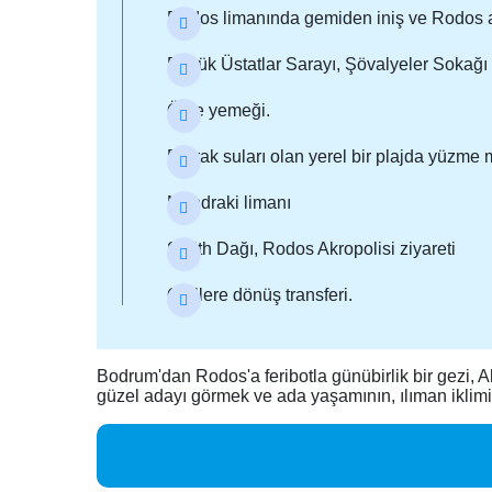
Rodos limanında gemiden iniş ve Rodos 
Büyük Üstatlar Sarayı, Şövalyeler Sokağı v
Öğle yemeği.
Berrak suları olan yerel bir plajda yüzme 
Mandraki limanı
Smith Dağı, Rodos Akropolisi ziyareti
Otellere dönüş transferi.
Bodrum'dan Rodos'a feribotla günübirlik bir gezi, Ak
güzel adayı görmek ve ada yaşamının, ılıman iklimin