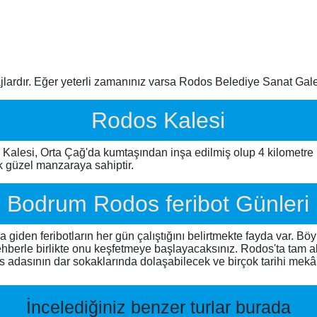
lajlardır. Eğer yeterli zamanınız varsa Rodos Belediye Sanat Gale
Rodos Kalesi
alesi, Orta Çağ'da kumtaşından inşa edilmiş olup 4 kilometr
k güzel manzaraya sahiptir.
Bodrum Rodos feribot Günleri
den feribotların her gün çalıştığını belirtmekte fayda var. Böy
rehberle birlikte onu keşfetmeye başlayacaksınız. Rodos'ta tam a
dos adasının dar sokaklarında dolaşabilecek ve birçok tarihi mekâ
İncelediğiniz benzer turlar burada