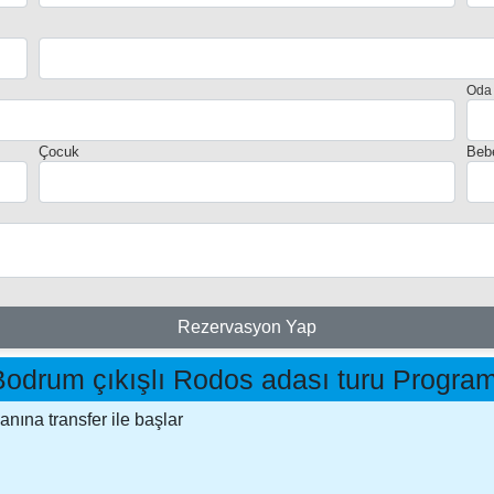
Oda
Çocuk
Beb
Rezervasyon Yap
Bodrum çıkışlı Rodos adası turu Program
ına transfer ile başlar