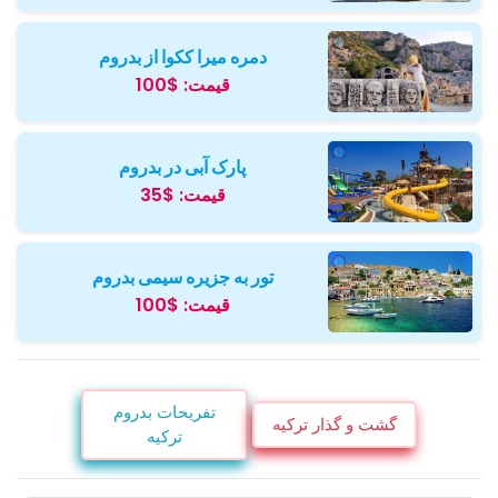
دمره میرا ککوا از بدروم
قیمت:
$100
پارک آبی در بدروم
قیمت:
$35
تور به جزیره سیمی بدروم
قیمت:
$100
تفریحات بدروم
گشت و گذار ترکیه
ترکیه