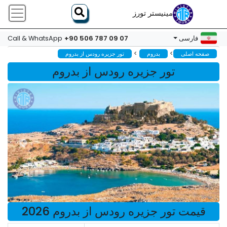
مینیستر تورز
+90 506 787 09 07
فارسی
Call & WhatsApp
>
>
صفحه اصلی
بدروم
تور جزیره رودس از بدروم
تور جزیره رودس از بدروم
قیمت تور جزیره رودس از بدروم 2026