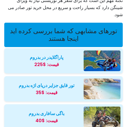
نکته مهم این است که برای سفر هر توریستی نیاز به ویزای
شینگن دارد که بسیار راحت و سریع در محل خرید تور صادر می
شود.
تورهای مشابهی که شما بررسی کرده اید
اینجا هستند
پاراگلایدر در بدروم
قیمت:
$225
تور قایق جزایر دریای اژه بدروم
قیمت:
$35
باگی سافاری بدروم
قیمت:
$40