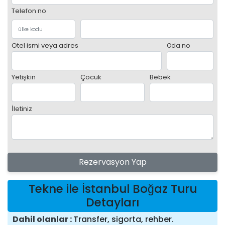
Telefon no
Otel ismi veya adres
Oda no
Yetişkin
Çocuk
Bebek
İletiniz
Rezervasyon Yap
Tekne ile İstanbul Boğaz Turu
Detayları
Dahil olanlar
Transfer, sigorta, rehber.