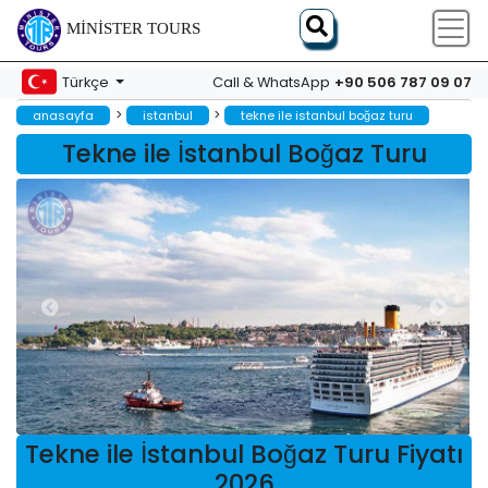
MINISTER TOURS
+90 506 787 09 07
Türkçe
Call & WhatsApp
>
>
anasayfa
i̇stanbul
tekne ile i̇stanbul boğaz turu
Tekne ile İstanbul Boğaz Turu
Tekne ile İstanbul Boğaz Turu Fiyatı
2026