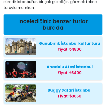
süredir İstanbul’un bir çok güzelliğini görmek tekne
turuyla mümkün.
İncelediğiniz benzer turlar
burada
Günübirlik İstanbul kültür turu
Fiyat:
₺4800
Anadolu Ateşi İstanbul
Fiyat:
₺3400
Buggy Safari İstanbul
Fiyat:
₺3650